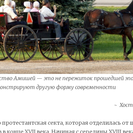
ство Амишей — это не пережиток прошедшей эпох
монстрируют другую форму современности
Хост
протестантская секта, которая отделилась от
в конце XVII века. Начиная с середины XVIII век