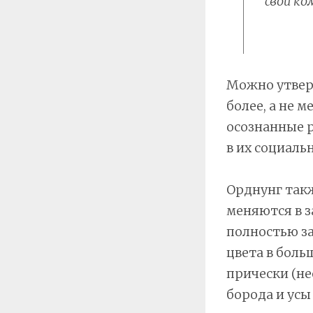
свои к
Можно утвер
более, а не 
осознанные р
в их социаль
Орднунг так
меняются в з
полностью з
цвета в боль
прически (не
борода и усы