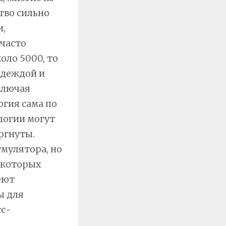
тво сильно
и,
часто
оло 5000, то
одеждой и
ключая
огия сама по
логии могут
ргнуты.
мулятора, но
екоторых
еют
ы для
сс-