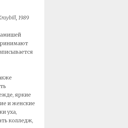
Kraybill, 1989
т амишей
 принимают
 вписывается
акже
ыть
ежде, яркие
ие и женские
и уха,
ать колледж,