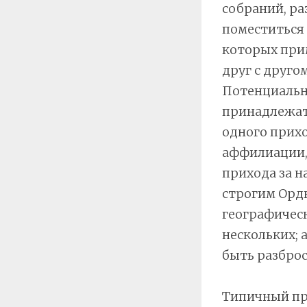
собраний, ра
поместиться
которых прим
друг с друго
Потенциальны
принадлежат 
одного прихо
аффилиации, 
прихода за н
строгим Ордн
географическ
нескольких;
быть разброс
Типичный при