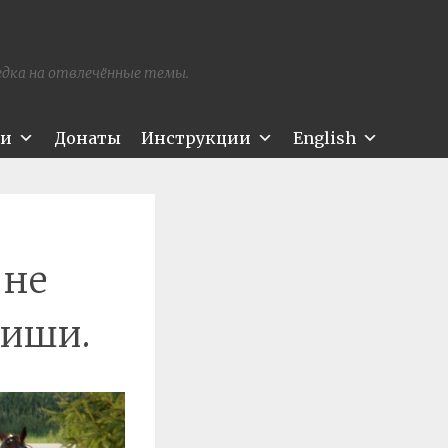
редка на отвлечённые темы.
ти
Донаты
Инструкции
English
 не
миши.