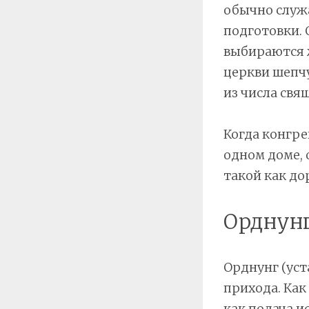
обычно служа
подготовки.
выбираются 
церкви шепч
из числа свя
Когда конгре
одном доме, 
такой как до
Орднун
Орднунг (уст
прихода. Как
как подача и