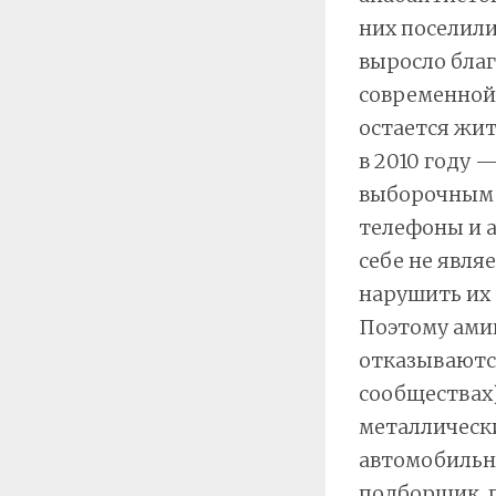
них поселили
выросло бла
современной
остается жит
в 2010 году 
выборочным 
телефоны и а
себе не явля
нарушить их 
Поэтому амиш
отказываются
сообществах)
металлически
автомобильны
подборщик, п