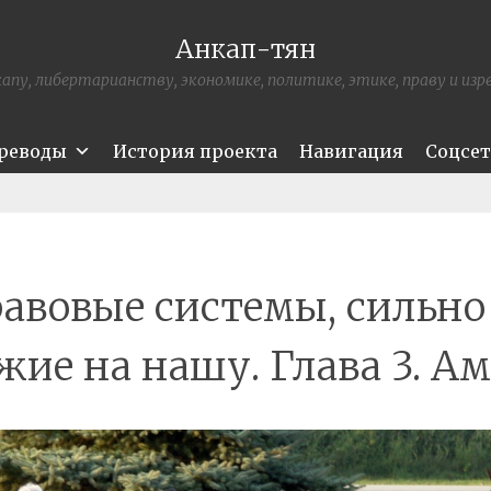
Анкап-тян
апу, либертарианству, экономике, политике, этике, праву и из
ереводы
История проекта
Навигация
Соцсе
авовые системы, сильно
жие на нашу. Глава 3. А