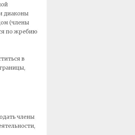
ной
 и диаконы
дом (члены
ся по жребию
титься в
 границы,
людать члены
еятельности,