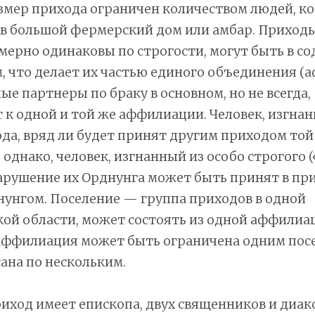
змер прихода ограничен количеством людей, к
 в большой фермерский дом или амбар. Приход
ерно одинаковы по строгости, могут быть в с
м, что делает их частью единого объединения (
е партнеры по браку в основном, но не всегда,
к одной и той же аффилиации. Человек, изгнан
да, вряд ли будет принят другим приходом той
однако, человек, изгнанный из особо строгого 
арушение их Орднунга может быть принят в при
унгом. Поселение — группа приходов в одной
ой области, может состоять из одной аффилиа
 аффилиация может быть ограничена одним пос
ана по нескольким.
ход имеет епископа, двух священников и диак