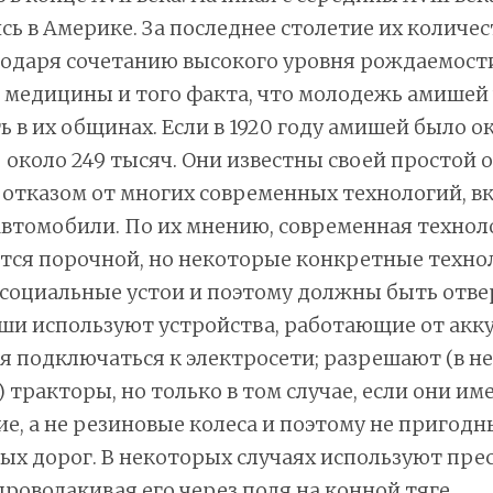
сь в Америке. За последнее столетие их количес
годаря сочетанию высокого уровня рождаемост
 медицины и того факта, что молодежь амишей 
ь в их общинах. Если в 1920 году амишей было ок
— около 249 тысяч. Они известны своей простой 
отказом от многих современных технологий, в
втомобили. По их мнению, современная технол
ется порочной, но некоторые конкретные техно
социальные устои и поэтому должны быть отве
и используют устройства, работающие от акку
 подключаться к электросети; разрешают (в н
 тракторы, но только в том случае, если они им
е, а не резиновые колеса и поэтому не пригодн
х дорог. В некоторых случаях используют пре
роволакивая его через поля на конной тяге.