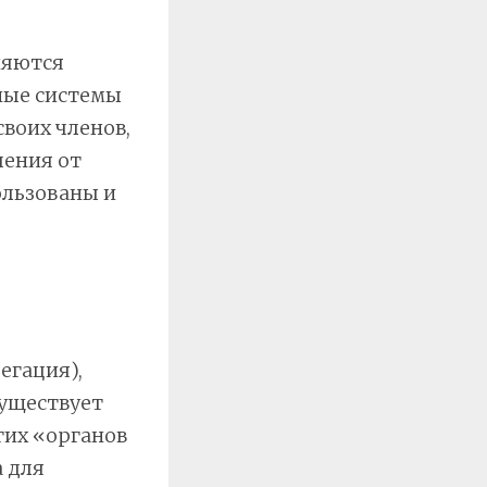
няются
ные системы
воих членов,
чения от
ользованы и
егация),
существует
гих «органов
а для