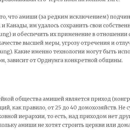
то, что амиши (за редким исключением) подчи
и Канады, им удалось сохранить свои собствен
ung) и обеспечить их применение в отношении с
 качестве высшей меры, угрозу отречения и отлу
ung). Какие именно технологии могут быть исп
м, зависит от Орднунга конкретной общины.
йкой общества амишей является приход (конгр
й, как правило, от 25 до 40 домохозяйств. Не 
овной иерархии, то есть, над приходом нет дру
кольку амиши не хотят строить церкви или дом