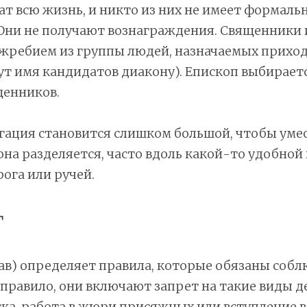
т всю жизнь, и никто из них не имеет формаль
 Они не получают вознаграждения. Священники
жребием из группы людей, назначаемых прихо
ут имя кандидатов диакону). Епископ выбирает
щенников.
гация становится слишком большой, чтобы умес
она разделяется, часто вдоль какой-то удобной
рога или ручей.
г
ав) определяет правила, которые обязаны соб
 правило, они включают запрет на такие виды д
ска, работа в жюри присяжных или вступление в