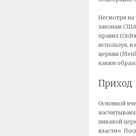
Несмотря на 
законам США 
правил (Ordn
используя, в
церкви (Meid
каким образо
Приход
Основной яче
насчитывающи
никакой церк
власти». Пос