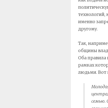
политическу
технологий, 
именно запре
другому.
Так, наприм
общины владе
Оба правила 
рамках кото
людьми. Вот 
Молодая
централ
семью. 