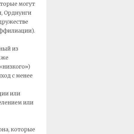
оторые могут
ы, Орднунги
одружестве
аффилиации).
ный из
 же
(«низкого»)
ход с менее
ции или
елением или
она, которые