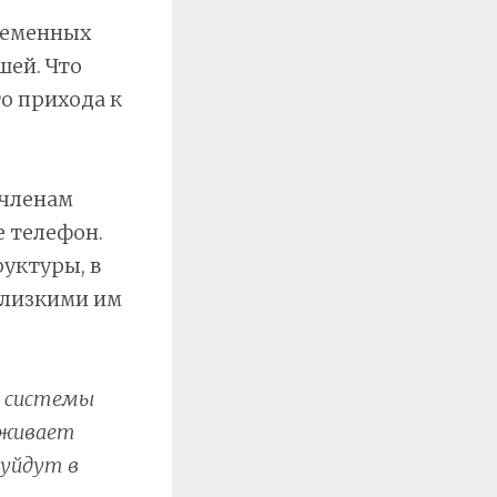
ременных
шей. Что
о прихода к
 членам
е телефон.
уктуры, в
близкими им
т системы
рживает
 уйдут в