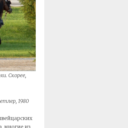
и. Скорее,
етлер, 1980
 швейцарских
а, многие из