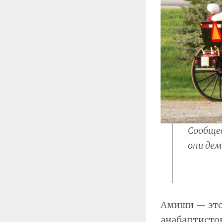
Сообще
они де
Амиши — это 
анабаптистов 