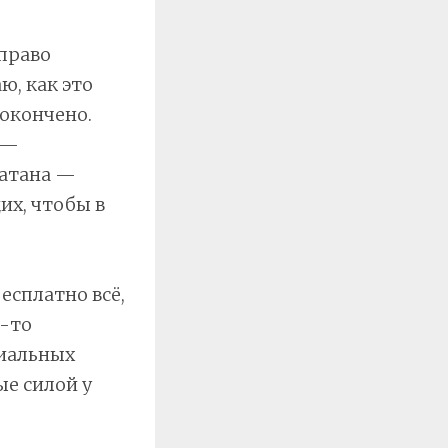
 право
ю, как это
покончено.
 —
латана —
их, чтобы в
есплатно всё,
о-то
циальных
е силой у