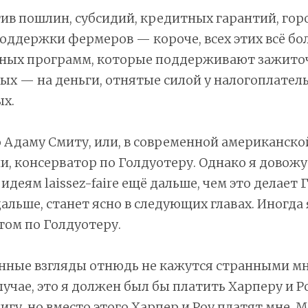
ив пошлин, субсидий, кредитных гарантий, гор
оддержки фермеров — короче, всех этих всё бо
ных программ, которые поддерживают зажито
тых — на деньги, отнятые силой у налогоплате
ых.
о Адаму Смиту, или, в современной американско
, консерватор по Голдуотеру. Однако я довожу
идеям laissez-faire ещё дальше, чем это делает
дальше, станет ясно в следующих главах. Иногда
том по Голдуотеру.
нные взгляды отнюдь не кажутся странными мн
учае, это я должен был бы платить Харперу и Р
нигу, но вместо этого Харпер и Роу платят мне. 