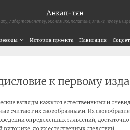
Анкап-тян
апу, либертарианству, экономике, политике, этике, праву и из
ереводы
История проекта
Навигация
Соцсе
дисловие к первому изд
еские взгляды кажутся естественными и очев
ные считают их своеобразными. Их своеобразие
доведении определенных заявлений, достаточно
 риторике, до их естественных следствий.