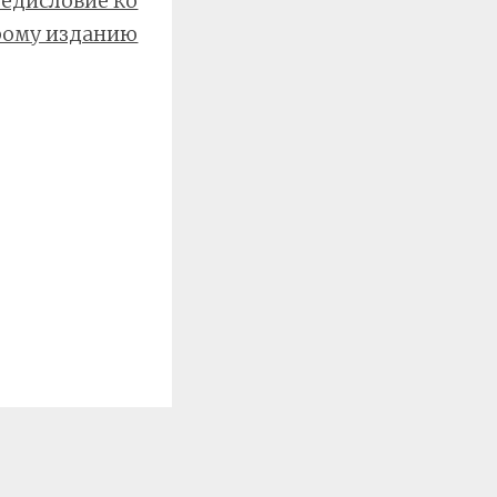
едисловие ко
рому изданию