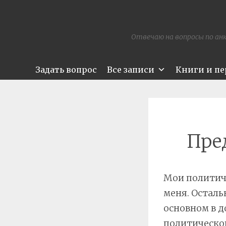
Отвечаю на вопросы по анк
Задать вопрос
Все записи
Книги и п
Пре
Мои политич
меня. Осталь
основном в 
политической