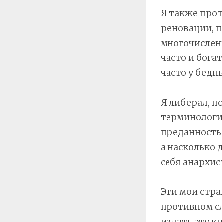
Я также прот
реновации, п
многочислен
часто и бога
часто у бедн
Я либерал, п
терминологии
преданность 
а насколько 
себя анархис
Эти мои стра
противном сл
издать эту к