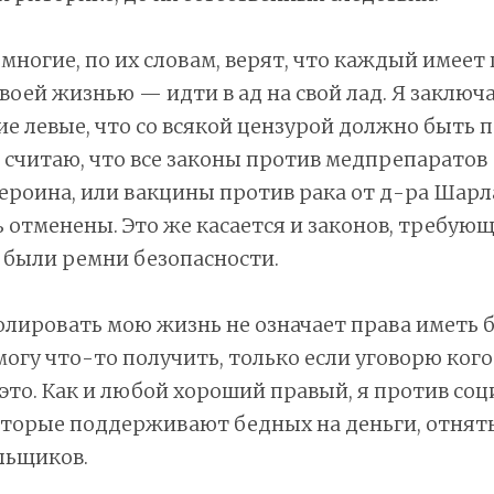
и многие, по их словам, верят, что каждый имеет
воей жизнью — идти в ад на свой лад. Я заключа
е левые, что со всякой цензурой должно быть 
я считаю, что все законы против медпрепаратов
ероина, или вакцины против рака от д-ра Шар
отменены. Это же касается и законов, требующ
 были ремни безопасности.
лировать мою жизнь не означает права иметь б
я могу что-то получить, только если уговорю ког
 это. Как и любой хороший правый, я против со
торые поддерживают бедных на деньги, отняты
льщиков.