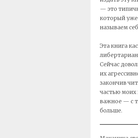
— это типич
который уже
называем се
Эта книга ка
либертарианс
Сейчас довол
их агрессивно
закончив чит
частью моих 
важное — с т
больше.