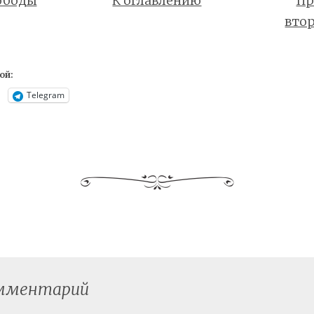
ободы
К оглавлению
Пр
вто
ой:
Telegram
омментарий