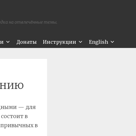
редка на отвлечённые темы.
ти
Донаты
Инструкции
English
анию
идными — для
 состоит в
 привычных в