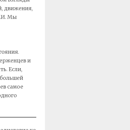
, движения,
МИ. Мы
тояния.
верженцев и
ть. Если,
 большей
цев самое
одного