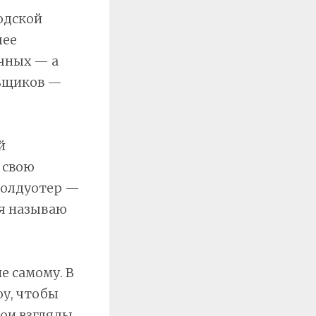
одской
лее
чных — а
льщиков —
й
 свою
 Голдуотер —
 я называю
е самому. В
оу, чтобы
Мои взгляды