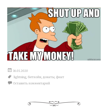
16.01.2020
lightning
,
биткойн
,
донаты
,
фиат
Оставить комментарий