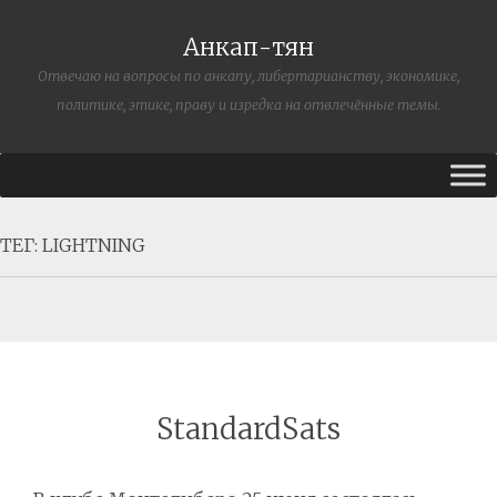
Анкап-тян
Отвечаю на вопросы по анкапу, либертарианству, экономике,
политике, этике, праву и изредка на отвлечённые темы.
ТЕГ:
LIGHTNING
StandardSats