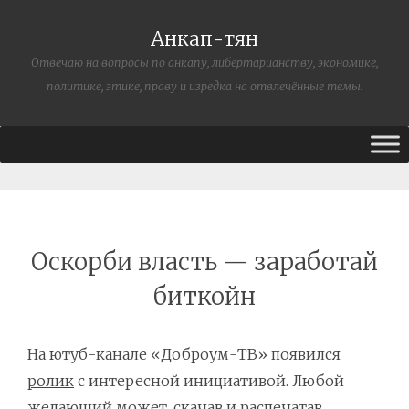
Анкап-тян
Отвечаю на вопросы по анкапу, либертарианству, экономике,
политике, этике, праву и изредка на отвлечённые темы.
Оскорби власть — заработай
биткойн
На ютуб-канале «Доброум-ТВ» появился
ролик
с интересной инициативой. Любой
желающий может,
скачав
и распечатав