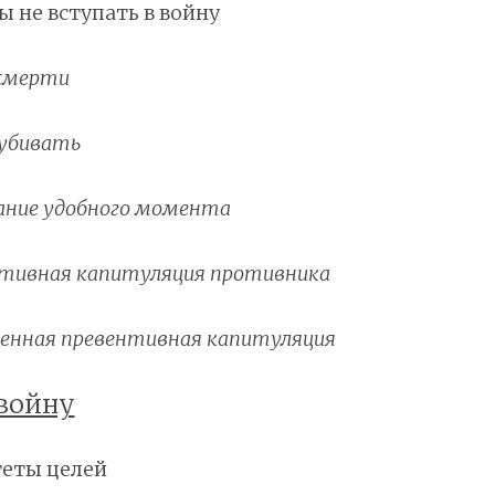
ы не вступать в войну
х смерти
х убивать
дание удобного момента
вентивная капитуляция противника
твенная превентивная капитуляция
войну
итеты целей