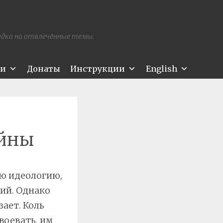
редка на отвлечённые темы.
ти
Донаты
Инструкции
English
ойны
ю идеологию,
ий. Однако
зает. Коль
воевать, им