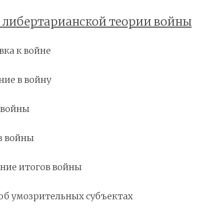
 либертарианской теории войны
овка к войне
ение в войну
ы войны
из войны
дение итогов войны
ва об умозрительных субъектах