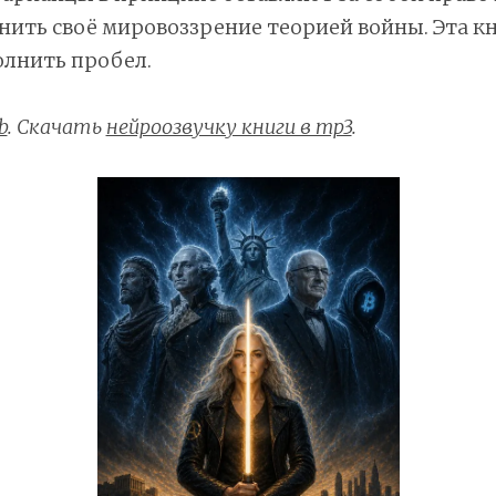
ить своё мировоззрение теорией войны. Эта к
олнить пробел.
b
. Скачать
нейроозвучку книги в mp3
.