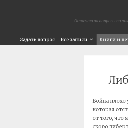
Отвечаю на вопросы по анк
Задать вопрос
Все записи
Книги и п
Либ
Война плохо
которая отст
от того, что 
скоро либерт