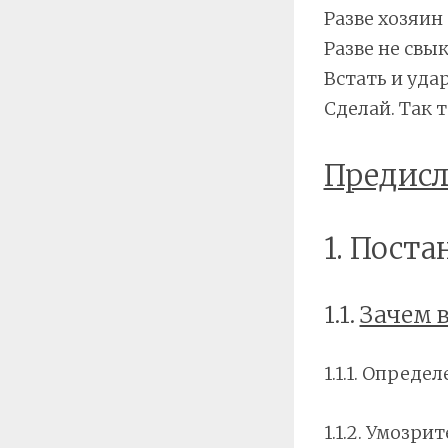
Разве хозяин
Разве не свык
Встать и уда
Сделай. Так 
Предисл
1. Пост
1.1.
Зачем 
1.1.1. Опреде
1.1.2. Умозр