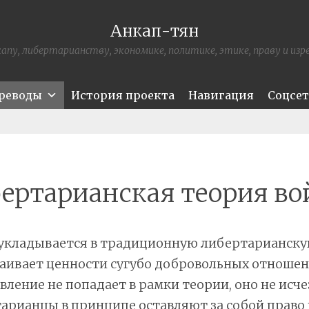
Анкап-тян
апу, либертарианству, экономике, политике, этике, праву и из
ереводы
История проекта
Навигация
Соцсе
ертарианская теория в
 укладывается в традиционную либертарианску
аивает ценности сугубо добровольных отношен
явление не попадает в рамки теории, оно не исче
арианцы в принципе оставляют за собой право 