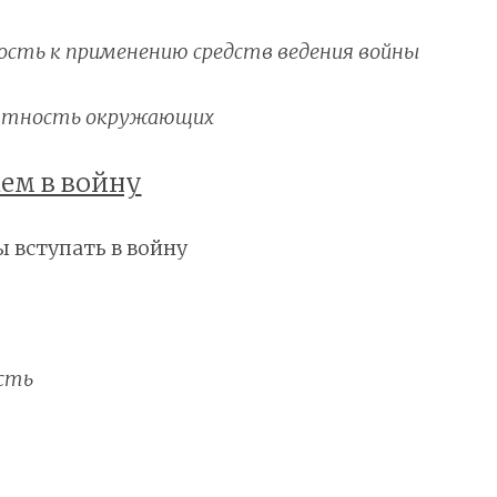
вность к применению средств ведения войны
ерантность окружающих
ем в войну
ы вступать в войну
исть