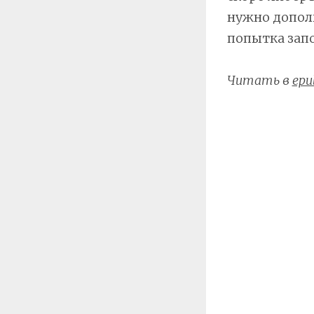
нужно дополн
попытка зап
Читать в
epu