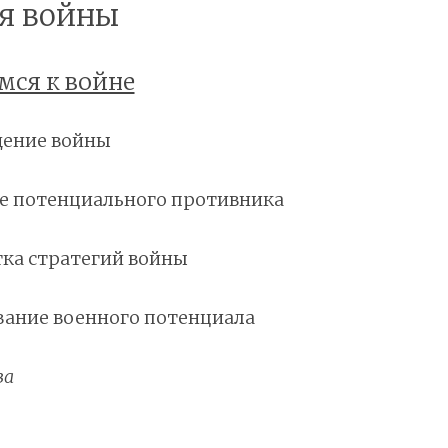
ия войны
мся к войне
ущение войны
ние потенциального противника
отка стратегий войны
ивание военного потенциала
ва