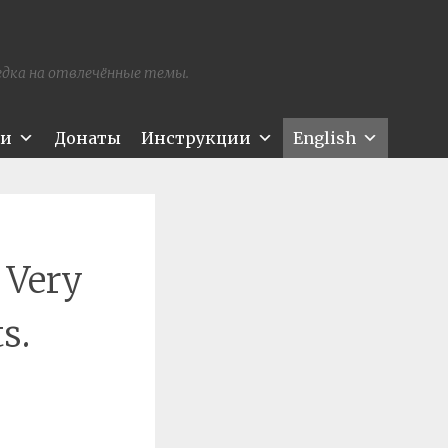
редка на отвлечённые темы.
ти
Донаты
Инструкции
English
 Very
s.