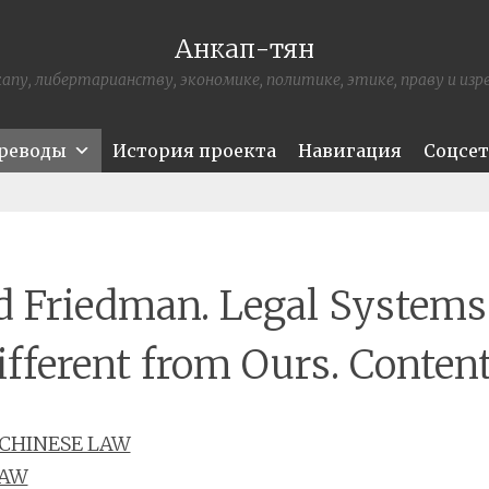
Анкап-тян
апу, либертарианству, экономике, политике, этике, праву и из
ереводы
История проекта
Навигация
Соцсе
d Friedman. Legal Systems
ifferent from Ours. Content
 CHINESE LAW
LAW