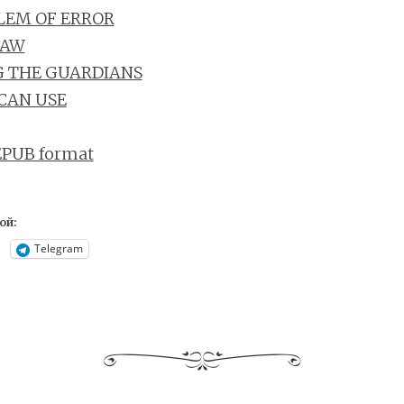
LEM OF ERROR
LAW
 THE GUARDIANS
CAN USE
EPUB format
ой:
Telegram