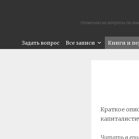
Отвечаю на вопросы по анк
Задать вопрос
Все записи
Книги и п
Краткое опи
капиталистич
Читать в
epu