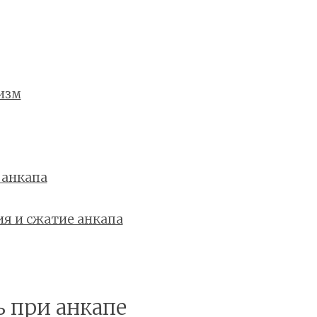
изм
 анкапа
ия и сжатие анкапа
ь при анкапе