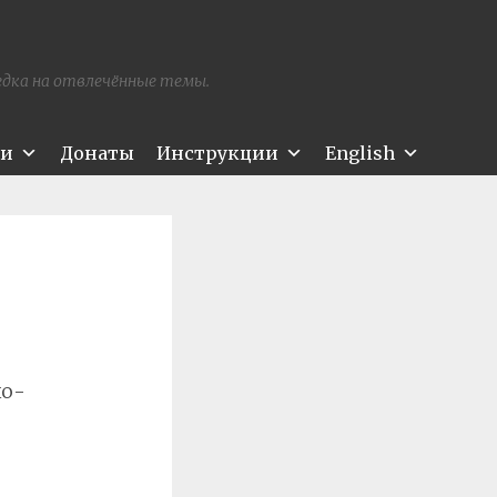
редка на отвлечённые темы.
ти
Донаты
Инструкции
English
хо-