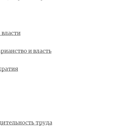
 власти
рианство и власть
кратия
дительность труда