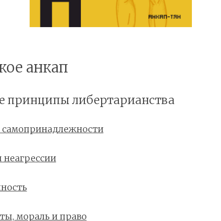
акое анкап
вые принципы либертарианства
 самопринадлежности
 неагрессии
нность
ы, мораль и право