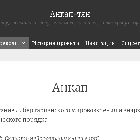
Анкап-тян
апу, либертарианству, экономике, политике, этике, праву и из
ереводы
История проекта
Навигация
Соцсе
Анкап
сание либертарианского мировоззрения и анар
еского порядка.
b
. Скачать
нейроозвучку книги в mp3
.