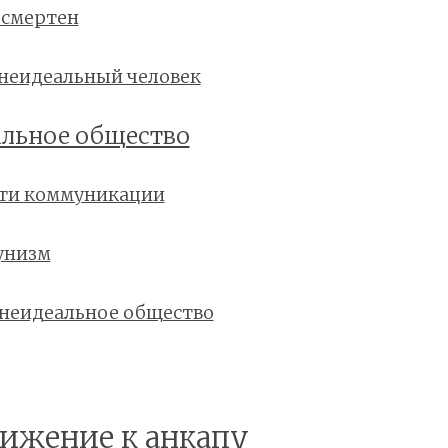
 смертен
 неидеальный человек
льное общество
ти коммуникации
унизм
 неидеальное общество
лижение к анкапу