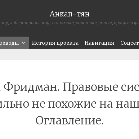
Анкап-тян
апу, либертарианству, экономике, политике, этике, праву и из
ереводы
История проекта
Навигация
Соцсе
 Фридман. Правовые си
ильно не похожие на наш
Оглавление.