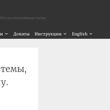
редка на отвлечённые темы.
ти
Донаты
Инструкции
English
стемы,
у.