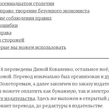
восемнадцатом столетии
право: творение безумного экономиста
ие соблюдения правил
 ошибки
права
 сторожей
орые мы можем использовать
7 и 8 переведены Димой Коваленко, остальное моё
овой. Перевод изначально был организован и
п
олоторевым, а далее закончен по заказу издат
 можете оплатить как бумажную, так и электр
те издательства
. Здесь же выложен в открытый 
иант перевода, до редактуры в издательстве.