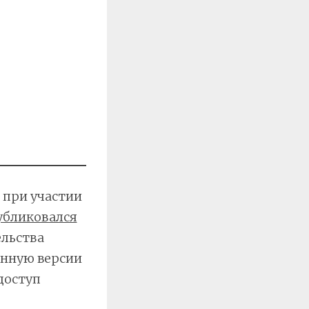
, при участии
убликовался
ельства
онную версии
доступ