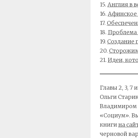
15.
Англия в 
16.
Афинское 
17.
Обеспечен
18.
Проблема
19.
Создание 
20.
Сторожим
21.
Идеи, кот
Главы 2, 3, 
Ольги Старик
Владимиром З
«Социум». Вы
книги
на сай
черновой вар