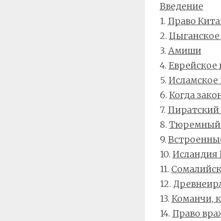
Введение
1.
Право Кита
2.
Цыганское
3.
Амиши
4.
Еврейское 
5.
Исламское 
6.
Когда зако
7.
Пиратский 
8.
Тюремный 
9.
Встроенны
10.
Исландия 
11.
Сомалийск
12.
Древнеирл
13.
Команчи, 
14.
Право вр