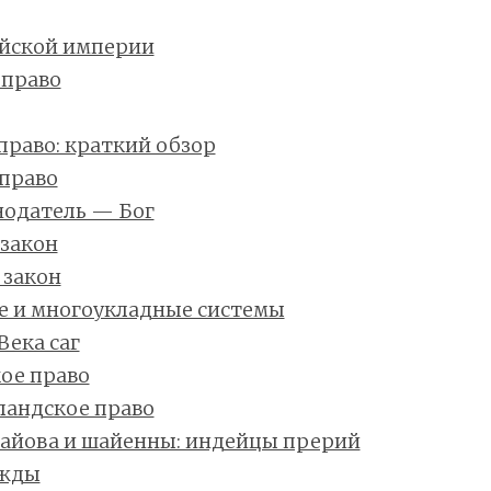
йской империи
 право
право: краткий обзор
право
нодатель — Бог
закон
закон
е и многоукладные системы
Века саг
ое право
андское право
кайова и шайенны: индейцы прерий
ажды