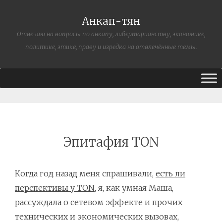
Анкап-тян
Отвечаю на вопросы по анкапу, либертарианству, экономике,
политике, этике, праву и изредка на отвлечённые темы.
Эпитафия TON
Когда год назад меня спрашивали,
есть ли
перспективы у TON
, я, как умная Маша,
рассуждала о сетевом эффекте и прочих
технических и экономических вызовах,