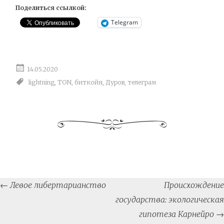
Поделиться ссылкой:
Telegram
14.05.2020
lightning
,
TON
,
биткойн
,
Дуров
,
телеграм
Post
←
Левое либертарианство
Происхождение
navigation
государства: экологическая
гипотеза Карнейро
→