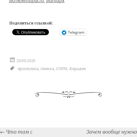
Волюнтарист
,
Битарх
Поделиться ссылкой:
Telegram
20.09.2025
прослушка
,
слежка
,
СОРМ
,
Фарадея
Post
←
Что там с
Зачем вообще нужно