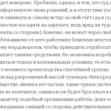
ет неведомо. Проблема, однако, в том, что суд 
нфорсментом своих решений, и в отсутствие го
я заниматься самому истцу за свой счёт (да и су
ностью посадить на зарплату, ведь вряд ли туд
енты со стороны). Конечно, он может через св
сбежавшему от него работнику бешеную неустой
ему мордоворотов, чтобы принудить отработать
лагает такими средствами. Но экономика подо
диться только в колониальных условиях, то ест
о военного превосходства сплочённой группы
в над разрозненной массой туземцев. Непосред
ществе, являясь его частью, такие трюки систе
ь не получится, слишком уж будет бросаться в 
арактер подобной организации работы. Даже ес
ожиданных санкций со стороны действительных