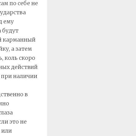
сам по себе не
сударства
д ему
а будут
ой карманный
ку, а затем
, коль скоро
бных действий
ь при наличии
ственно в
мно
глаза
ли это не
 или