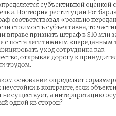
определяется субъективной оценкой с
елки. Но теория реституции Ротбарда
аф соответствовал «реально переда
Если стоимость субъективна, то частн
и вправе признать штраф в $10 млн з
е с поста легитимным «переданным
фицировать уход сотрудника как
ство, открывая дорогу к принудите
и трудом.
каком основании определяет соразмер
неустойки в контракте, если объект
 не существует, а интерпретацию ос
тый одной из сторон?