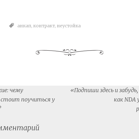
анкап
,
контракт
,
неустойка
ие: чему
«Подпиши здесь и забудь
tion
 стоит поучиться у
как NDA 
?
омментарий