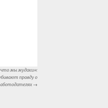
, что мы мудаки»:
убивают правду о
работодателях
→