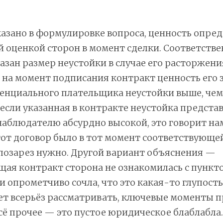
казано в формулировке вопроса, ценность опре
 оценкой сторон в момент сделки. Соответствен
азан размер неустойки в случае его расторжения
о на момент подписания контракт ценность его
енциального плательщика неустойки выше, чем
 если указанная в контракте неустойка предста
аблюдателю абсурдно высокой, это говорит нам
от договор было в тот момент соответствующе
позарез нужно. Другой вариант объяснения —
ая контракт сторона не ознакомилась с пункт
и опрометчиво сочла, что это какая-то глупост
ет всерьёз рассматривать, ключевые моменты 
 всё прочее — это пустое юридическое блаблабла.