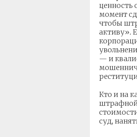
ценность 
момент сд
чтобы штр
активу». 
корпораци
увольнени
— и квали
мошенниче
реституци
Кто и на 
штрафной 
стоимости
суд, наня