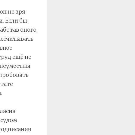
он не зря
. Если бы
аботав оного,
ассчитывать
плюс
труд ещё не
 неуместны.
опробовать
ьтате
.
гласия
 судом
подписания