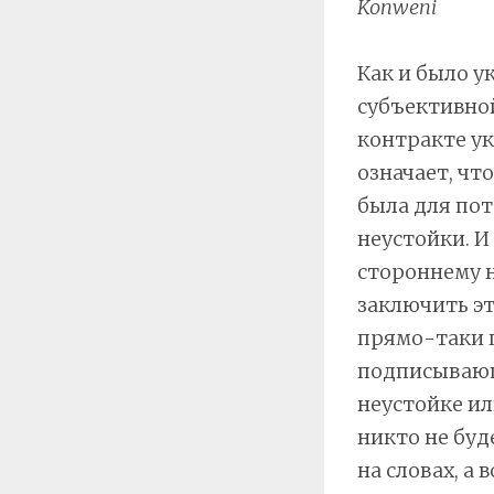
Konweni
Как и было у
субъективной
контракте ук
означает, чт
была для пот
неустойки. И
стороннему н
заключить эт
прямо-таки 
подписывающ
неустойке ил
никто не буд
на словах, а