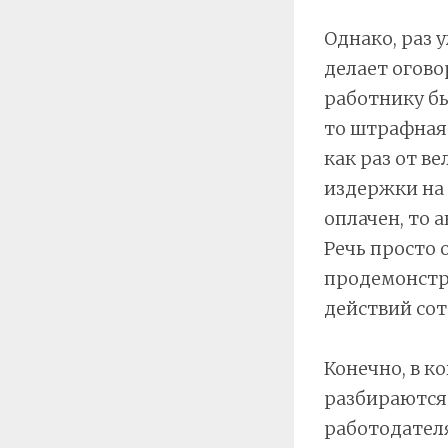
Однако, раз 
делает огово
работнику бы
то штрафная 
как раз от в
издержки на 
оплачен, то 
Речь просто
продемонстри
действий сот
Конечно, в к
разбираются 
работодател