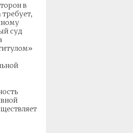
торон в
 требует,
нному
ый суд
а
 титулом»
льной
ность
ивной
уществляет