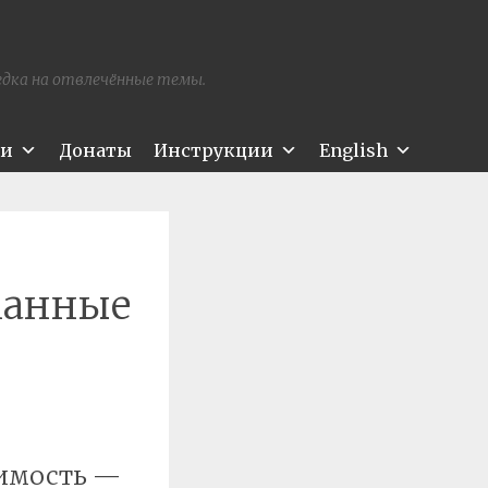
редка на отвлечённые темы.
ти
Донаты
Инструкции
English
манные
оимость —