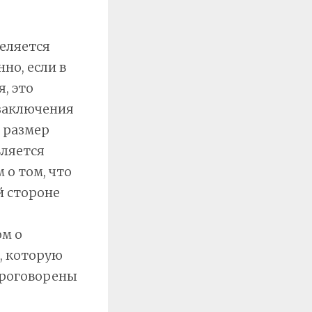
деляется
но, если в
, это
 заключения
 размер
вляется
 о том, что
й стороне
ом о
ь, которую
проговорены