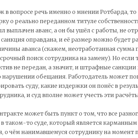
уж в вопросе речь именно о мнении Ротбарда, то 
рку о реально переданном титуле собственности
л выплачен аванс, а он бы ушёл с работы, не отр
санкция оправдана, и её размер можно будет р
еличины аванса (скажем, неотработанная сумма 
срочный поиск сотрудника на замену). Но если 
актив не передан, а значит, и штрафные санкции
 о нарушении обещания. Работодатель может п
ровать суду, какие издержки он понёс в резул
рудника, и суд вполне может учесть эти расчёты
онтракте может быть пункт о том, что все разно
в таком-то суде, который является карманным
я, о чём нанимавшемуся сотруднику на момент 