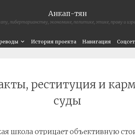
Анкап-тян
апу, либертарианству, экономике, политике, этике, праву и из
ереводы
История проекта
Навигация
Соцсе
акты, реституция и кар
суды
ая школа отрицает объективную ст