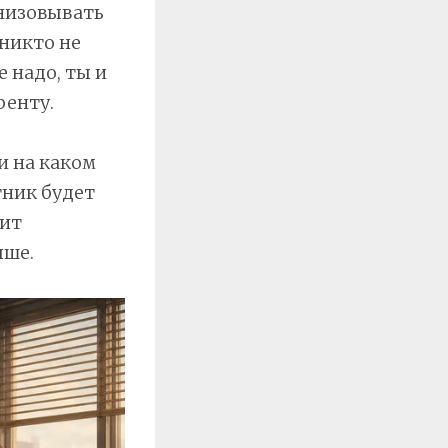
низовывать
никто не
 надо, ты и
ренту.
и на каком
тник будет
тит
ыше.