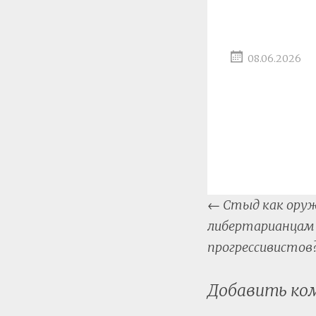
08.06.2026
Post
←
Стыд как оруж
naviga
либертарианцам
прогрессивистов
Добавить к