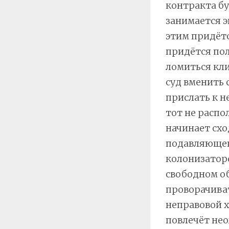
контракта буд
занимается э
этим придётс
придётся пол
ломиться кли
суд вменить 
прислать к н
тот не распо
начинает схо
подавляющег
колонизаторо
свободном об
проворачиват
неправовой х
повлечёт не