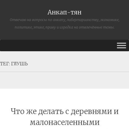
Анкап-тян
Отвечаю на вопросы по анкапу, либертарианству, экономике,
политике, этике, праву и изредка на отвлечённые темы.
ТЕГ:
ГЛУШЬ
Что же делать с деревнями и
малонаселенными