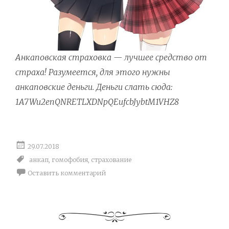
Анкаповская страховка — лучшее средство от
страха! Разумеется, для этого нужны
анкаповские деньги. Деньги слать сюда:
1A7Wu2enQNRETLXDNpQEufcbJybtM1VHZ8
29.07.2018
анкап
,
гомофобия
,
страхование
Оставить комментарий