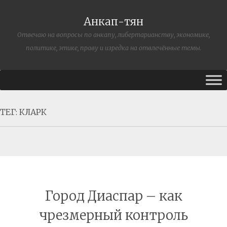
Анкап-тян
Отвечаю на вопросы по анкапу, либертарианству, экономике,
политике, этике, праву и изредка на отвлечённые темы.
ТЕГ:
КЛАРК
Город Диаспар – как
чрезмерный контроль