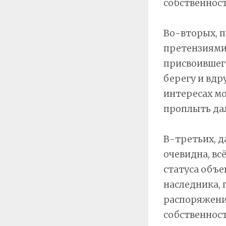
собственнос
Во-вторых, п
претензиями
присвоившего
берегу и вдр
интересах мо
проплыть дал
В-третьих, д
очевидна, вс
статуса объе
наследника, 
распоряжение
собственнос