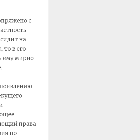
опряжено с
частность
 сидит на
 то в его
ь ему мирно
.
о появлению
екущего
и
ующее
жающий права
вия по