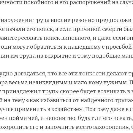
чности покойного и его распоряжений на случ
бнаружении трупа вполне резонно предположить
е начали его поиск, а если причиной смерти бы
заинтересовать поиск виновного, и даже если о
, они могут обратиться к нашедшему с просьбой
нии им трупа на вскрытие и тому подобные ман
удно догадаться, что все эти тонкости делают т
ара весьма неликвидным и мало кому нужным. 
 принадлежит труп» скорее будет возникать в 
на тему «как избавиться от найденного трупа»,
лучше применить в хозяйстве». Поэтому даже в 
рен пойми чей, и непонятно, будут ли его искать
охоронить его и запомнить место захоронения, 