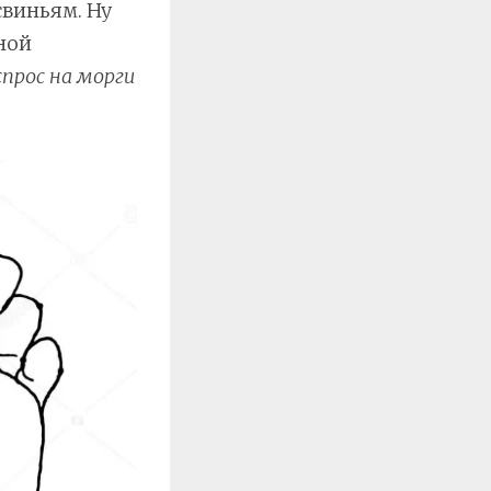
свиньям. Ну
ной
спрос на морги