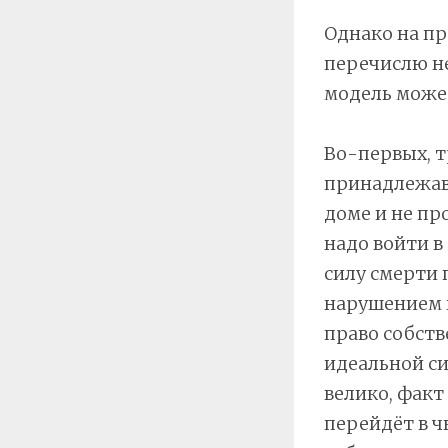
Однако на п
перечислю не
модель может
Во-первых, 
принадлежавш
доме и не пр
надо войти в
силу смерти 
нарушением п
право собств
идеальной си
велико, факт
перейдёт в ч