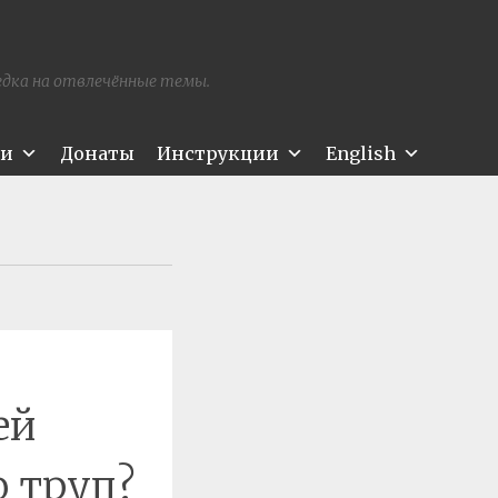
редка на отвлечённые темы.
ти
Донаты
Инструкции
English
ей
о труп?