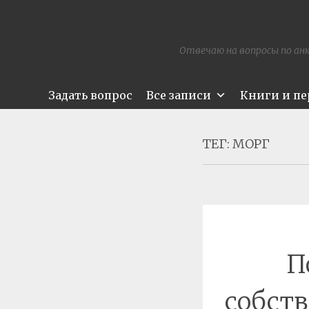
Отвечаю на вопросы по анк
Задать вопрос
Все записи
Книги и п
ТЕГ:
МОРГ
П
собств