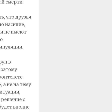
ай смерти.
, что друзья
ло насилие,
ни не имеют
 о
ипуляции.
руп в
Поэтому
контексте
 а не на тему
ситуации,
, решение о
будет вполне