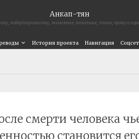
Анкап-тян
апу, либертарианству, экономике, политике, этике, праву и из
ереводы
История проекта
Навигация
Соцсе
осле смерти человека чь
енностью становится ег