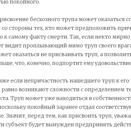
тью покойного.
рисвоение бесхозного трупа может оказаться с
 со стороны тех, кто может предположить при
 к самому факту смерти. Так, если некто мирно
уг видит проплывающий мимо труп своего врага,
жет оказаться не присваивать труп, а позволит
ьше, что, конечно, подпортит ему удовольствие
аже если непричастность нашедшего труп к ег
ё равно возникают сложности с определением т
кта. Труп может уже находиться в собственност
поскольку покойный заранее отдал соответств
. Значит, перед тем, как присвоить труп, ува
ти субъект будет вынужден предпринять дейст