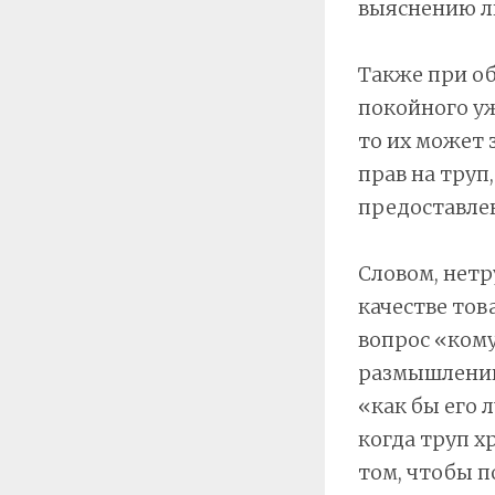
выяснению ли
Также при о
покойного уж
то их может 
прав на труп
предоставле
Словом, нетр
качестве тов
вопрос «кому
размышлений 
«как бы его 
когда труп х
том, чтобы п