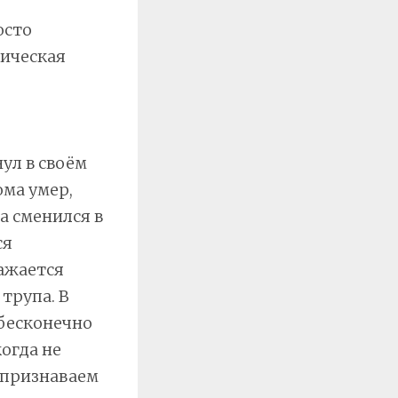
осто
тическая
ул в своём
ома умер,
а сменился в
ся
ажается
трупа. В
 бесконечно
когда не
 признаваем