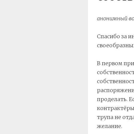
анонимный во
Спасибо за и
своеобразны
В первом при
собственности
собственност
распоряжения
проделать. Е
контрактёры 
трупа не отд
желание.