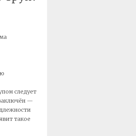
ьма
ью
е
упом следует
 заключён —
адлежности
явит такое