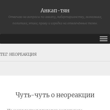
Анкап-тян
Отвечаю на вопросы по анкапу, либертарианству, экономике,
политике, этике, праву и изредка на отвлечённые темы.
ТЕГ:
НЕОРЕАКЦИЯ
Чуть-чуть о неореакции