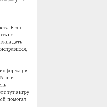
ет». Если
ать по
олжна дать
 исправится,
а информация.
 Если вы
ель
от тут в игру
ой, помогая