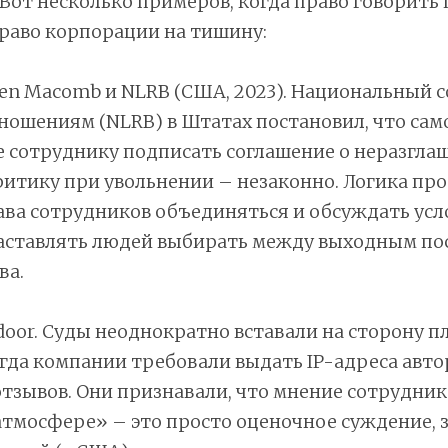
Вот несколько примеров, когда право говорить
раво корпорации на тишину:
ren Macomb и NLRB (США, 2023). Национальный с
ошениям (NLRB) в Штатах постановил, что сам
 сотруднику подписать соглашение о неразгла
ритику при увольнении – незаконно. Логика прос
ва сотрудников объединяться и обсуждать усл
заставлять людей выбирать между выходным по
ва.
sdoor. Суды неоднократно вставали на сторону п
гда компании требовали выдать IP-адреса авто
тзывов. Они признавали, что мнение сотрудник
атмосфере» – это просто оценочное суждение,