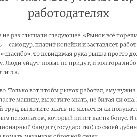
работодателях
 не раз слышали следующее: «Рынок всё пореша
 – самодур, платит копейки и заставляет работ
«спасибо», то невидимая рука рынка просто д
. Люди уйдут, новые не придут, и контора либо
тится.
во. Только вот чтобы рынок работал, ему нужн
паете машину, вы хотите знать, не битая ли она.
й труд, вы хотите знать, не является ли покупат
ым психопатом, который кинет вас на бонус. И в
ционарный бандит (государство) со своей дубин
 ломать механизм обратной связи.