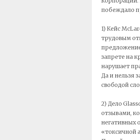
корпораций. 
побеждало п
1) Кейс McLa
трудовым отн
предложение
запрете на к
нарушает пра
Да и нельзя 
свободой сло
2) Дело Glas
отзывами, ко
негативных о
«токсичной 