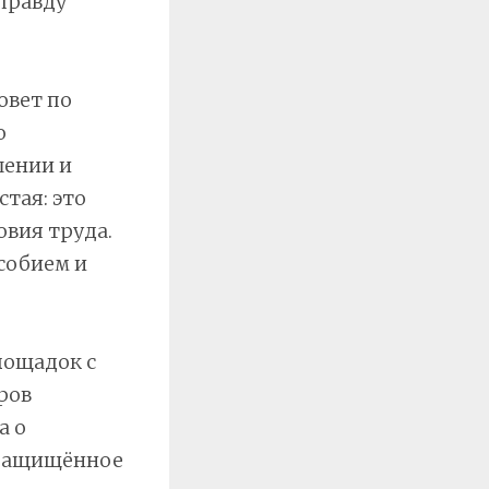
 правду
овет по
о
шении и
тая: это
овия труда.
собием и
лощадок с
ров
а о
 защищённое