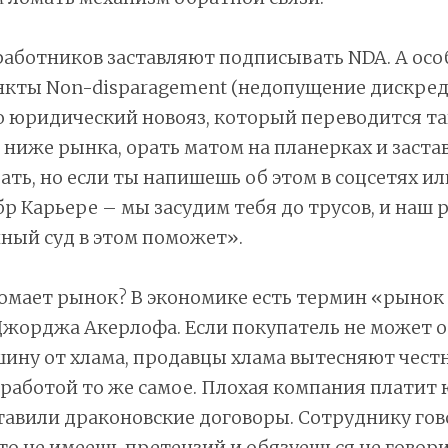
работников заставляют подписывать NDA. А осо
нкты Non-disparagement (недопущение дискре
о юридический новояз, который переводится т
 ниже рынка, орать матом на планерках и заста
ть, но если ты напишешь об этом в соцсетях ил
бр Карьере – мы засудим тебя до трусов, и наш 
ный суд в этом поможет».
омает рынок? В экономике есть термин «рынок
Джорджа Акерлофа. Если покупатель не может 
ину от хлама, продавцы хлама вытесняют чест
 работой то же самое. Плохая компания платит
тавили драконовские договоры. Сотруднику гов
о не имеешь претензий и обязуешься не говори