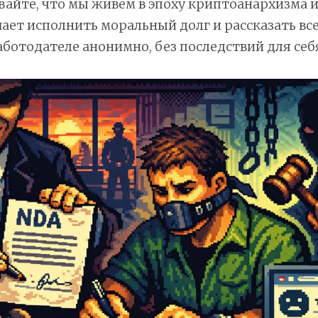
ывайте, что мы живём в эпоху криптоанархизма и 
ает исполнить моральный долг и рассказать вс
ботодателе анонимно, без последствий для себ