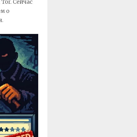
Tor. Сейчас
ем о
я.