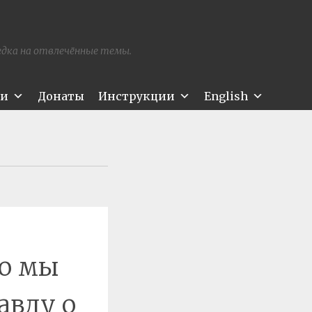
редка на отвлечённые темы.
ти
Донаты
Инструкции
English
то мы
авду о