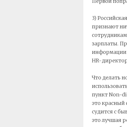
Первой попра
3) Российска
признают ни
сотрудникам 
зарплаты. П
информации в
HR-директор
Что делать н
использовать
пункт Non-di
это красный 
судится с бы
это лучшая р