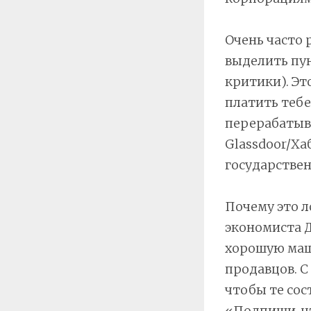
Очень часто 
выделить пу
критики). Эт
платить тебе
перерабатыва
Glassdoor/Ха
государствен
Почему это л
экономиста 
хорошую маш
продавцов. С
чтобы те сос
«Подпиши, чт