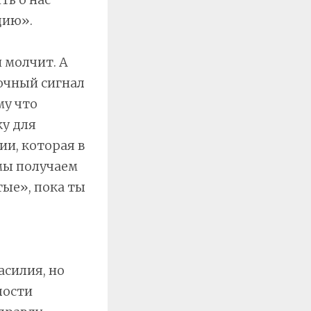
цию».
 молчит. А
ночный сигнал
му что
у для
ии, которая в
мы получаем
тые», пока ты
асилия, но
лости