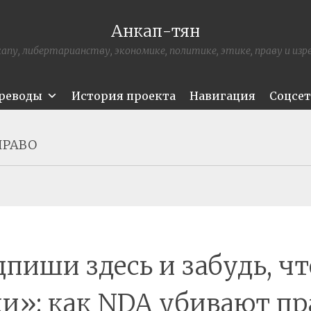
Анкап-тян
апу, либертарианству, экономике, политике, этике, праву и из
ереводы
История проекта
Навигация
Соцсе
ПРАВО
пиши здесь и забудь, ч
и»: как NDA убивают пр