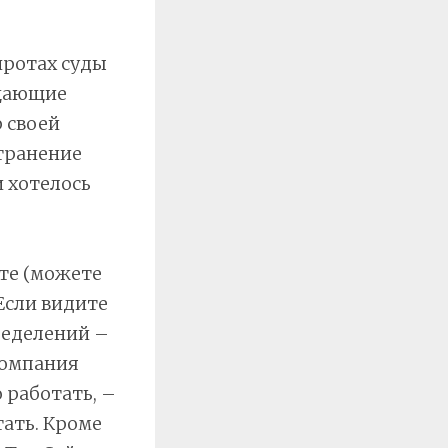
иротах суды
ещающие
 своей
транение
и хотелось
те (можете
Если видите
ределений –
компания
 работать, –
тать. Кроме