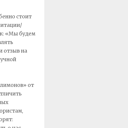
бенно стоит
дитации/
ак: «Мы будем
влять
и отзыв на
ручной
 лимонов» от
отличить
ных
 юристам,
орят:
ть о нас