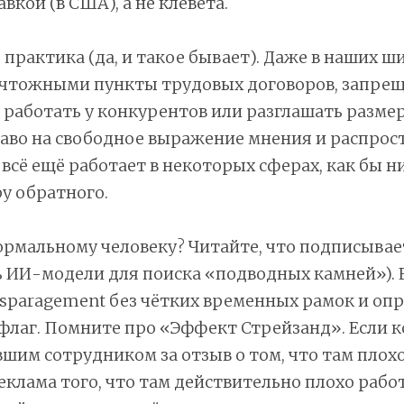
вкой (в США), а не клевета.
я практика (да, и такое бывает). Даже в наших ш
чтожными пункты трудовых договоров, запр
работать у конкурентов или разглашать размер
раво на свободное выражение мнения и распрос
сё ещё работает в некоторых сферах, как бы н
у обратного.
ормальному человеку? Читайте, что подписывае
 ИИ-модели для поиска «подводных камней»). 
sparagement без чётких временных рамок и оп
флаг. Помните про «Эффект Стрейзанд». Если 
вшим сотрудником за отзыв о том, что там плохо
еклама того, что там действительно плохо рабо