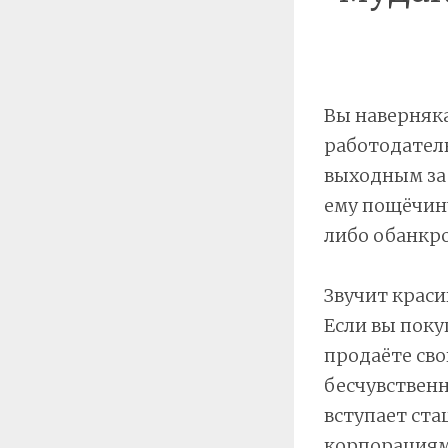
Вы наверняка
работодатель
выходным за 
ему пощёчину
либо обанкро
Звучит краси
Если вы поку
продаёте сво
бесчувственн
вступает cта
корпорациям