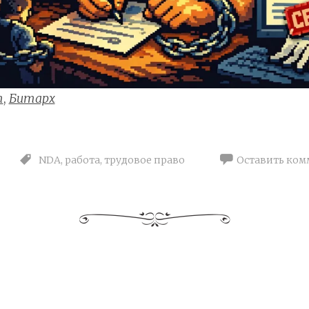
т
,
Битарх
NDA
,
работа
,
трудовое право
Оставить ком