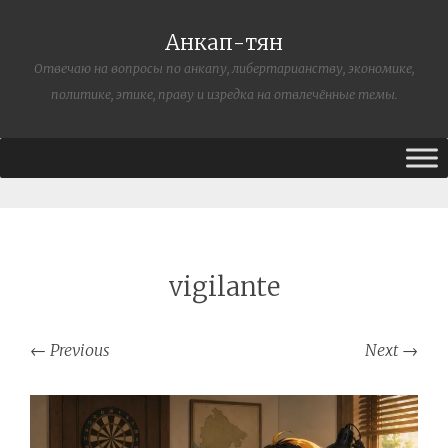
Анкап-тян
Отвечаю на вопросы по анкапу, либертарианству, экономике,
политике, этике, праву и изредка на отвлечённые темы.
vigilante
←
Previous
Next
→