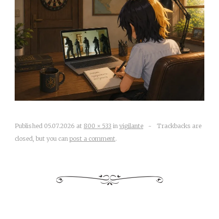
Published
05.07.2026
at
800 × 533
in
vigilante
~
Trackbacks are
closed, but you can
post a comment
.