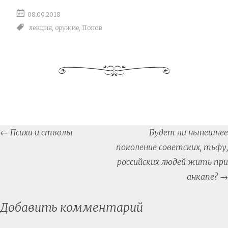
08.09.2018
лекция
,
оружие
,
Попов
Post
←
Психи и стволы
Будет ли нынешнее
navigation
поколение советских, тьфу,
российских людей жить при
анкапе?
→
Добавить комментарий