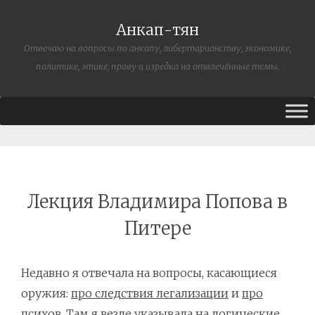
Анкап-тян
Отвечаю на вопросы по анкапу, либертарианству, экономике,
политике, этике, праву и изредка на отвлечённые темы.
Лекция Владимира Попова в
Питере
Недавно я отвечала на вопросы, касающиеся
оружия:
про следствия легализации
и
про
психов
. Там я везде указывала на логические