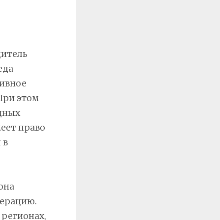
дитель
еда
сивное
При этом
одных
меет право
 в
она
перацию.
 регионах,