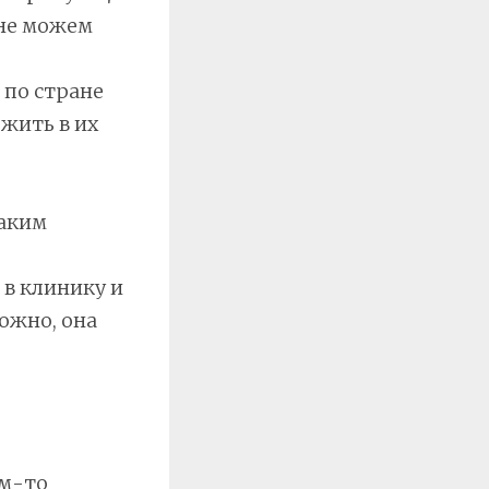
 не можем
 по стране
жить в их
таким
в клинику и
ожно, она
ом-то