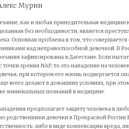
Алекс Мурин
езание, как и любая принудительная медицинс
деланная без необходимости, является престу
ека. Основная проблема в том, что совершается
енниками над неправоспособной девочкой. В Ро
езания зафиксированы в Дагестане. Если пытат
с точки зрения NAP, то это нападение на челове
вечья, при котором его жизнь подвергается оп
ще всего делают в домашних условиях, при этом
е минимальных познаний в медицине.
падения предполагает защиту человека в любо
но родственники девочки в Прекрасной России
тственность: либо в виде компенсации вреда, ли