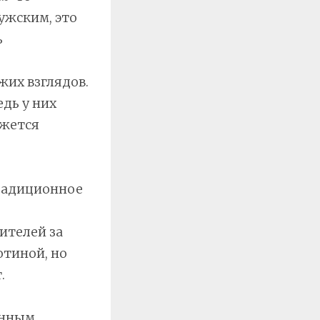
ужским, это
ь
жих взглядов.
дь у них
ажется
традиционное
е
ителей за
отиной, но
.
онным