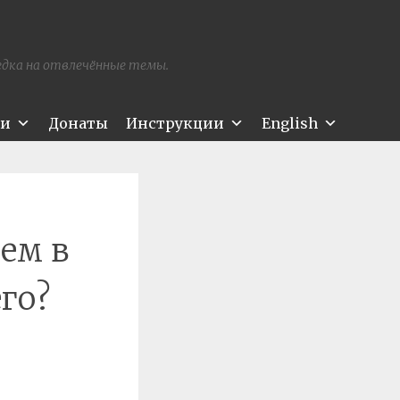
редка на отвлечённые темы.
ти
Донаты
Инструкции
English
ем в
го?