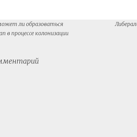
может ли образоваться
Либерал
tion
п в процессе колонизации
омментарий