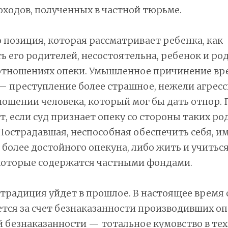
оходов, полученных в частной тюрьме.
о позиция, которая рассматривает ребенка, как
ь его родителей, несостоятельна, ребенок и ро
 отношениях опеки. Умышленное причинение вр
— преступление более страшное, нежели агрес
ношении человека, который мог бы дать отпор. 
т, если суд признает опеку со стороны таких р
Пострадавшая, неспособная обеспечить себя, и
 более достойного опекуна, либо жить и учиться
 которые содержатся частными фондами.
традиция уйдет в прошлое. В настоящее время 
тся за счет безнаказанности производивших о
 безнаказанности — тотальное кумовство в тех