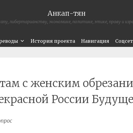
Анкап-тян
апу, либертарианству, экономике, политике, этике, праву и из
ереводы
История проекта
Навигация
Соцсе
 там с женским обрезани
екрасной России Будуще
прос