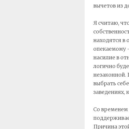
вычетов из д
Я считаю, чт
собственност
находятся в
опекаемому 
насилие в от
логично буде
незаконной. 
выбрать себе
заведениях,
Со временем 
поддерживае
Причина этой