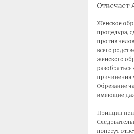
Отвечает 
Женское обр
процедура, с
против челов
всего родств
женского обр
разобраться 
причинения у
Обрезание ча
имеющие даж
Принцип нена
Следователь
понесут отве