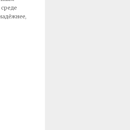
 среде
надёжнее,