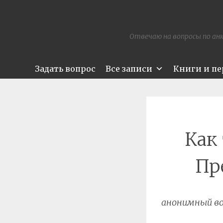
Отвечаю на вопросы по анк
Задать вопрос
Все записи
Книги и п
Как
Пр
анонимный во