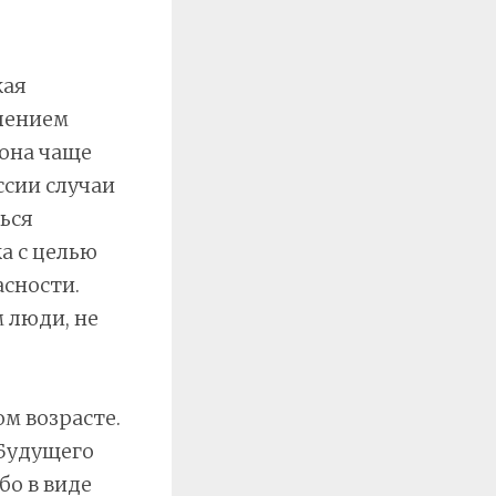
кая
плением
 она чаще
ссии случаи
ься
ка с целью
асности.
 люди, не
м возрасте.
 Будущего
бо в виде