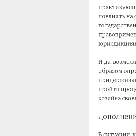
практикующих
повлиять на 
государствен
правопримени
юрисдикциях
И да, возмож
образом опре
придерживаю
пройти проце
хозяйка своег
Дополнени
В ситуации, 