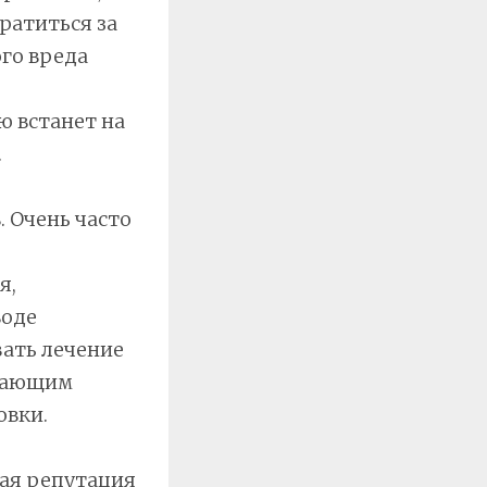
ратиться за
го вреда
ю встанет на
.
 Очень часто
я,
воде
ать лечение
ивающим
овки.
ая репутация