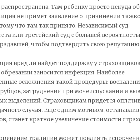
 распространена. Там ребенку просто некуда об
иция не примет заявление о причинении тяжко
тому что там так принято. Независимый суд
та или третейский суд с большей вероятность
традавшей, чтобы подтвердить свою репутацию
ция вряд ли найдет поддержку у страховщиков.
 обрезании заносится инфекция. Наиболее
енные осложнения такой процедуры: воспалени
рубцов, затруднения при мочеиспускании и вы
ых выделений. Страховщикам придется оплачив
дачного случая. Еще одним мотивом, останавл
в, станет кратное увеличение стоимости страх
коренение традиции может повлиять испорченн