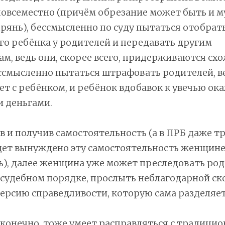
овсеместно (причём обрезание может быть и м
рянь), бессмысленно по суду пытаться отобрат
о ребёнка у родителей и передавать другим
м, ведь они, скорее всего, придерживаются схо
ссмысленно пытаться штрафовать родителей, ве
 с ребёнком, и ребёнок вдобавок к увечью ок
и деньгами.
в и получив самостоятельность (а в ПРБ даже 
дет вынуждено эту самостоятельность женщин
), далее женщина уже может преследовать род
в судебном порядке, прослыть неблагодарной ск
версию справедливости, которую сама разделяет
 конечно, тоже умеет расправляться с традици