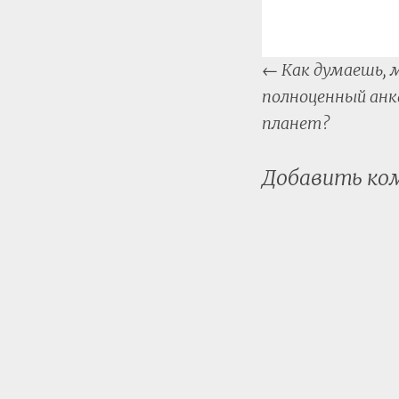
Post
←
Как думаешь, 
naviga
полноценный анка
планет?
Добавить к