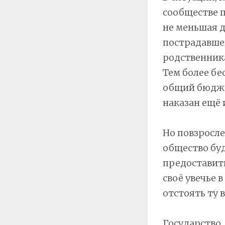
сообществе п
не меньшая д
пострадавшег
родственника
Тем более бе
общий бюджет
наказан ещё 
Но повзросле
общество бу
предоставить
своё увечье 
отстоять ту 
Государство,