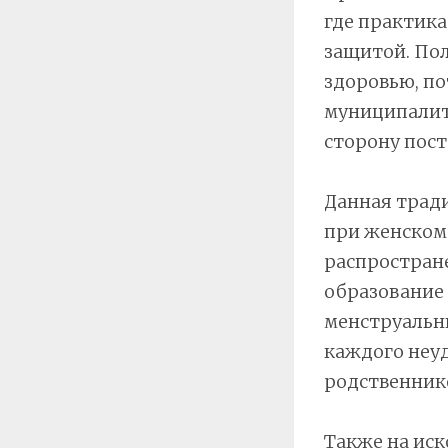
где практика
защитой. Пол
здоровью, по
муниципалите
сторону пос
Данная тради
при женском
распростран
образование 
менструальн
каждого неу
родственнико
Также на ис