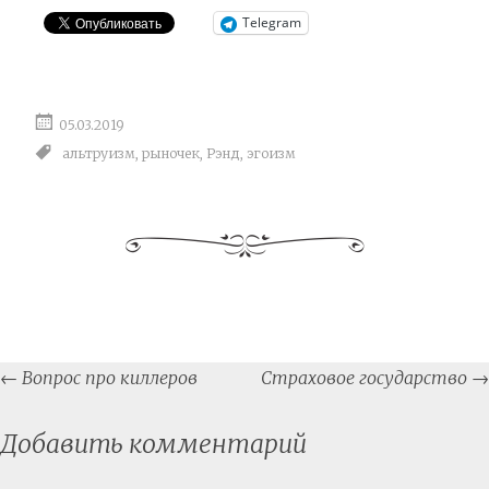
Telegram
05.03.2019
альтруизм
,
рыночек
,
Рэнд
,
эгоизм
Post
←
Вопрос про киллеров
Страховое государство
→
navigation
Добавить комментарий