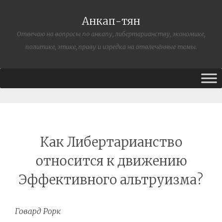
Анкап-тян
Отвечаю на вопросы по анкапу, либертарианству, экономике,
политике, этике, праву и изредка на отвлечённые темы.
Как Либертарианство
относится к движению
Эффективного альтруизма?
Говард Рорк