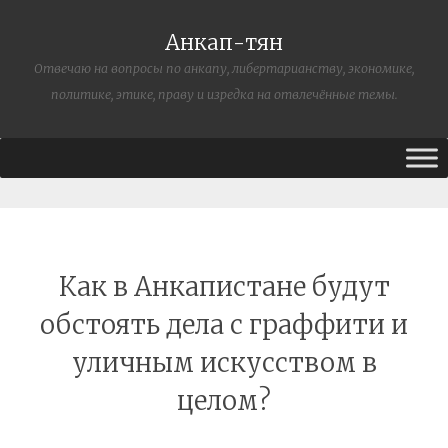
Анкап-тян
Отвечаю на вопросы по анкапу, либертарианству, экономике,
политике, этике, праву и изредка на отвлечённые темы.
Как в Анкапистане будут
обстоять дела с граффити и
уличным искусством в
целом?