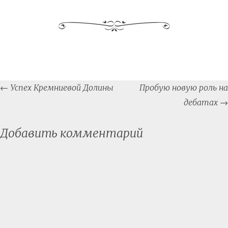
Post
←
Успех Кремниевой Долины
Пробую новую роль на
navigation
дебатах
→
Добавить комментарий