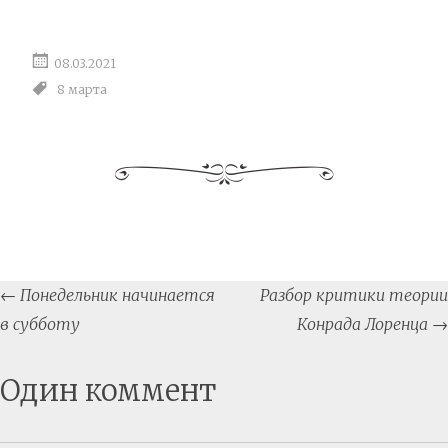
08.03.2021
8 марта
Post
←
Понедельник начинается
Разбор критики теории
navigation
в субботу
Конрада Лоренца
→
Один коммент