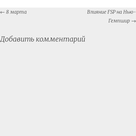
Post
←
8 марта
Влияние FSP на Нью-
navigation
Гемпшир
→
Добавить комментарий