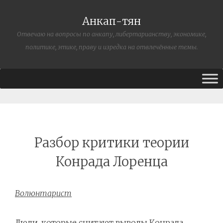
Анкап-тян
Отвечаю на вопросы по анкапу, либертарианству, экономике,
политике, этике, праву и изредка на отвлечённые темы.
Разбор критики теории
Конрада Лоренца
Волюнтарист
Люди, которые считают выводы Конрада