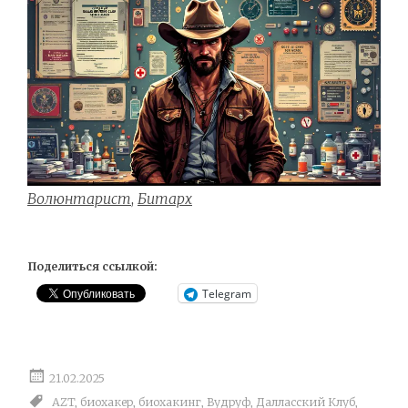
Волюнтарист
,
Битарх
Поделиться ссылкой:
Telegram
21.02.2025
AZT
,
биохакер
,
биохакинг
,
Вудруф
,
Далласский Клуб
,