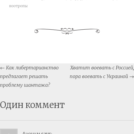
ноотропы
Post
←
Как либертарианство
Хватит воевать с Россией,
navigation
предлагает решать
пора воевать с Украиной
→
проблему шантажа?
Один коммент
Аноним
says: