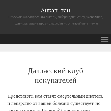
Анкап-тян
Отвечаю на вопросы по анкапу, либертарианству, экономике,
политике, этике, праву и изредка на отвлечённые темы.
Далласский клуб
покупателей
Представьте: вам ставят смертельный диагноз,
и лекарство от вашей болезни существует, но
вам его не дают. Почему? Да потому что