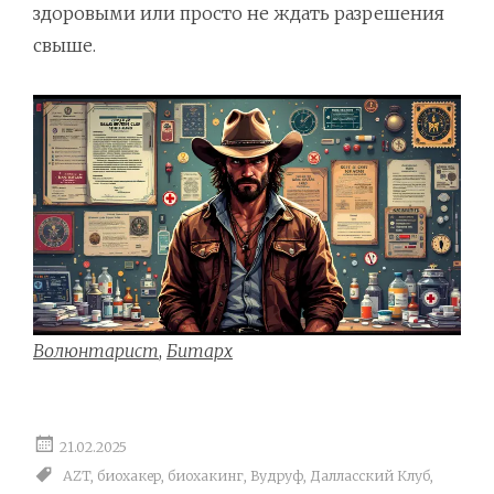
здоровыми или просто не ждать разрешения
свыше.
Волюнтарист
,
Битарх
21.02.2025
AZT
,
биохакер
,
биохакинг
,
Вудруф
,
Далласский Клуб
,