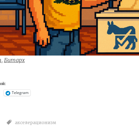
т
,
Битарх
ой:
Telegram
акселерационизм