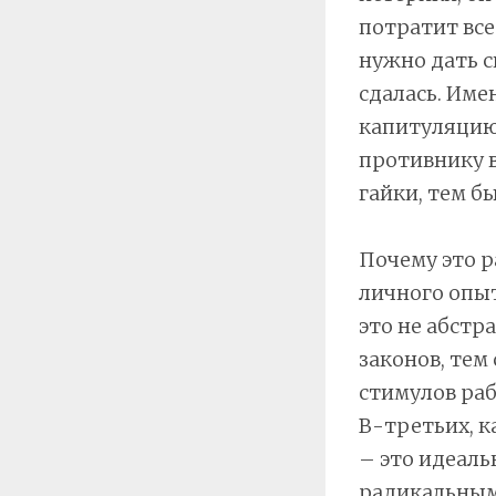
потратит все
нужно дать с
сдалась. Име
капитуляцию,
противнику в
гайки, тем б
Почему это р
личного опыт
это не абстр
законов, тем
стимулов раб
В-третьих, 
– это идеаль
радикальным