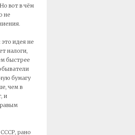
Но вот в чём
о не
ниения.
 это идея не
ет налоги,
ем быстрее
 обыватели
тную бумагу
е, чем в
, и
дравым
 СССР, рано