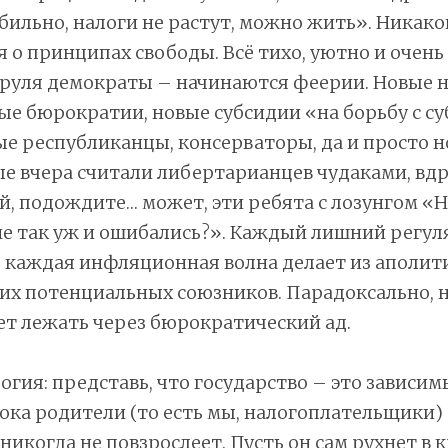
абильно, налоги не растут, можно жить». Никак
 о принципах свободы. Всё тихо, уютно и очень
у руля демократы – начинаются феерии. Новые н
ые бюрократии, новые субсидии «на борьбу с с
е республиканцы, консерваторы, да и просто 
е вчера считали либертарианцев чудаками, вд
й, подождите… может, эти ребята с лозунгом «
не так уж и ошибались?». Каждый лишний регул
, каждая инфляционная волна делает из аполи
х потенциальных союзников. Парадоксально, н
т лежать через бюрократический ад.
огия: представь, что государство – это зависим
ока родители (то есть мы, налогоплательщики)
никогда не повзрослеет. Пусть он сам рухнет в к