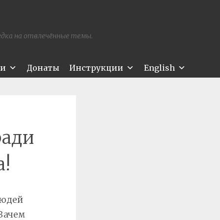
редка на отвлечённые темы.
ти
Донаты
Инструкции
English
ради
а!
людей
Зачем