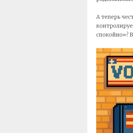
А теперь чес
контролирует
спокойно»? Во