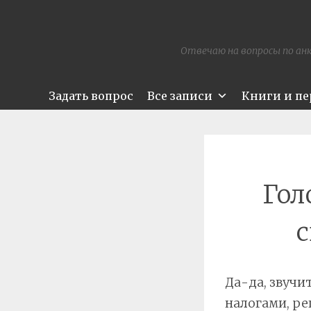
Отвечаю на вопросы по анк
Задать вопрос
Все записи
Книги и п
Гол
с
Да-да, звучи
налогами, ре