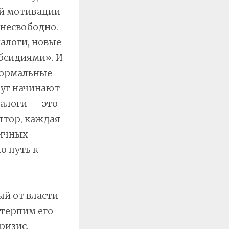
ой мотивации
 несвободно.
алоги, новые
убсидиями». И
нормальные
руг начинают
Налоги — это
ятор, каждая
тичных
о путь к
ый от власти
 терпим его
ризис,