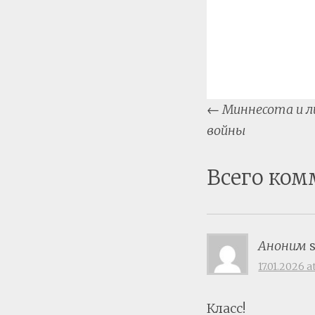
Post
←
Миннесота и л
naviga
войны
Всего ком
Аноним
17.01.2026 a
Класс!