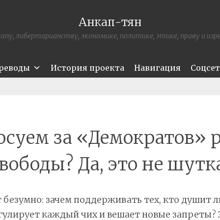
Анкап-тян
апу, либертарианству, экономике, политике, этике, праву и из
ереводы
История проекта
Навигация
Соцсе
осуем за «Демократов» 
вободы? Да, это не шутк
т безумно: зачем поддерживать тех, кто душит 
гулирует каждый чих и вешает новые запреты? 