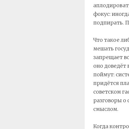
аплодировать
фокус: иногд
подпирать. П
Что такое ли
мешать госуд
запрещает вс
оно доведёт 
поймут: сист
придётся пла
советском га
разговоры о 
смыслом.
Когда контро