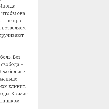
 Иногда
, чтобы она
 – не про
ы позволяем
акручивают
боль. Без
 свобода –
 Чем больше
м меньше
изм клинит.
оды. Кризис
«слишком