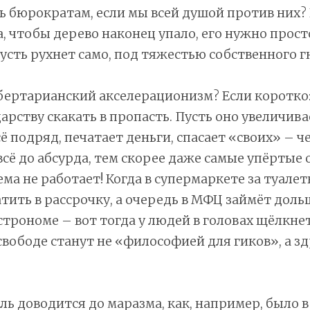
 бюрократам, если мы всей душой против них? 
а, чтобы дерево наконец упало, его нужно прост
усть рухнет само, под тяжестью собственного г
бертарианский акселерационизм? Если коротко:
арству скакать в пропасть. Пусть оно увеличива
ё подряд, печатает деньги, спасает «своих» – ч
всё до абсурда, тем скорее даже самые упёртые
ема не работает! Когда в супермаркете за туале
тить в рассрочку, а очередь в МФЦ займёт дольш
строноме – вот тогда у людей в головах щёлкнет
свободе станут не «философией для гиков», а з
ль доводится до маразма, как, например, было в