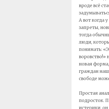
вроде всё ст
задумываться
А вот когда 
запреты, нов
тогда обычны
люди, которы
понимать: «Э
воровство!» 
новая форма
граждан наши
свободе може
Простая анал
подросток. П
истерики, он 