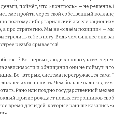
 деньги, поймёт, что «контроль» – не решение.
истеме пройти через свой собственный коллапс
нно поэтому либертарианский акселерационизм
 а про стратегию. Мы не «сдаём позиции» – м
ыстрелить себе в ногу. Ведь чем сильнее они з
ыстрее резьба срывается!
аботает? Во-первых, люди хорошо учатся через 
а зависимости и обнищания они не поймут, что
акция. Во-вторых, система перегружается сама.
 сложнее их исполнять. Чем больше налогов, те
отать. Рано или поздно государственный механ
каждый кризис рождает новых сторонников своб
ное время для идей, которые раньше казались 
и».