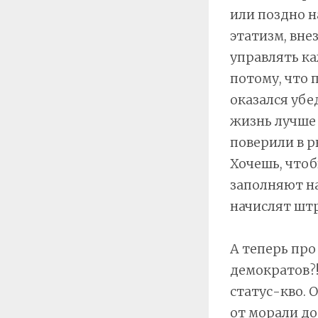
или поздно н
этатизм, вне
управлять ка
потому, что 
оказался убе
жизнь лучше 
поверили в р
Хочешь, чтоб
заполняют на
начислят штр
А теперь про
демократов?!
статус-кво. О
от морали до