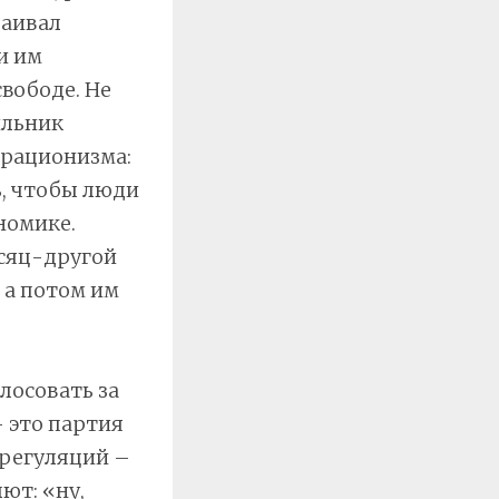
раивал
и им
вободе. Не
ильник
лерационизма:
ь, чтобы люди
номике.
есяц-другой
 а потом им
лосовать за
– это партия
х регуляций –
ют: «ну,