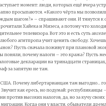
аступает момент: люди, которых ещё вчера уст
запно просыпаются. «Какого чёрта мы позволил
ждым шагом?» – спрашивают они. И тянутся к с
прочитали Хайека и Мизеса, а потому что холод
дительнее телевизора. Вот это и есть суть аксе
любого агитпропа учит ценить свободу. Хочеш
ынок? Пусть сначала поживут при плановой эко
ы поняли, почему налоги – это кража? Пусть м
логовые декларации на тринадцати страницах,
аф за запятую не там.
 США. Почему либертарианцам там выгодно… го
 Звучит как ересь, но подумай: республиканцы 
ни против высоких налогов, да, но за кучу свои
 миграции. Когда они у власти, обыватели дремл