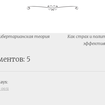
ибертарианская теория
Как страх и поли
tion
эффектив
ментов: 5
says:
t 06:51