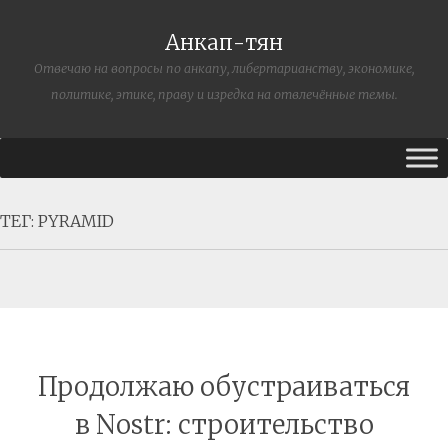
Анкап-тян
Отвечаю на вопросы по анкапу, либертарианству, экономике,
политике, этике, праву и изредка на отвлечённые темы.
ТЕГ:
PYRAMID
Продолжаю обустраиваться
в Nostr: строительство