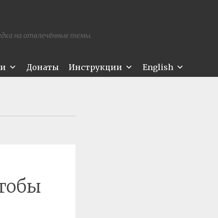
редка на отвлечённые темы.
ти
Донаты
Инструкции
English
чтобы