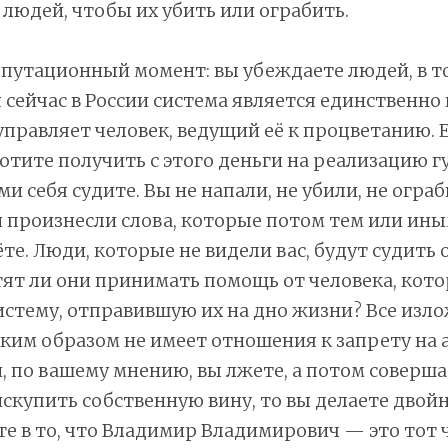
 людей, чтобы их убить или ограбить.
епутационный момент: вы убеждаете людей, в то
сейчас в России система является единственно
управляет человек, ведущий её к процветанию. Е
 хотите получить с этого деньги на реализацию
ми себя судите. Вы не напали, не убили, не огра
 произнесли слова, которые потом тем или ин
те. Люди, которые не видели вас, будут судить о
тят ли они принимать помощь от человека, кот
истему, отправившую их на дно жизни? Все изл
ким образом не имеет отношения к запрету на 
и, по вашему мнению, вы лжете, а потом соверша
искупить собственную вину, то вы делаете двой
те в то, что Владимир Владимирович — это тот 