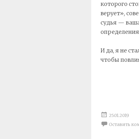
которого сто
верует», сов
судья — ваша
определения.
И да, я не с
чтобы повлия
25.01.2019
Оставить ко