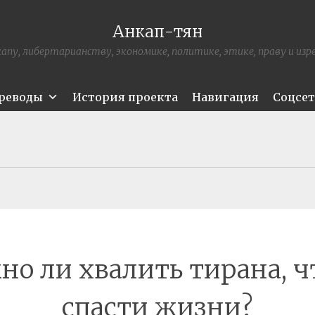
Анкап-тян
апу, либертарианству, экономике, политике, этике, праву и из
ереводы
История проекта
Навигация
Соцсе
о ли хвалить тирана, 
спасти жизни?