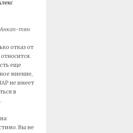
Алекс
Анкап-тян
ько отказ от
 относится.
сть еще
ное мнение,
NAP не имеет
ться в
.
 на
тимо. Вы не