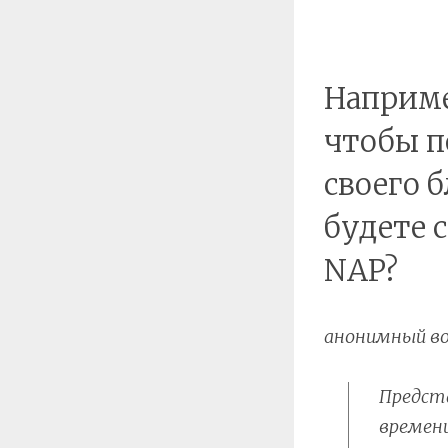
Наприме
чтобы п
своего 
будете 
NAP?
анонимный во
Предста
времени