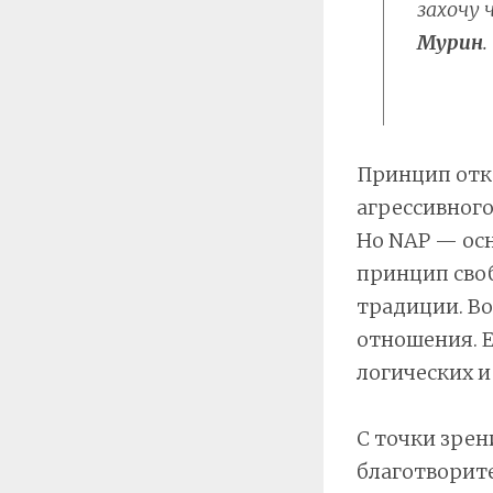
захочу 
Мурин
.
Принцип отка
агрессивного 
Но NAP — осн
принцип своб
традиции. Во
отношения. Е
логических и
С точки зрен
благотворит