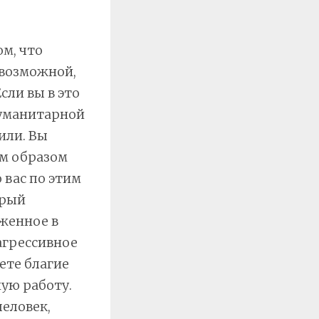
м, что
 возможной,
сли вы в это
 гуманитарной
били. Вы
ым образом
 вас по этим
орый
оженное в
агрессивное
ете благие
ную работу.
человек,