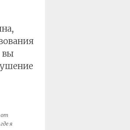
на,
вования
 вы
арушение
 от
где я