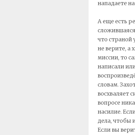
нападаете на
А еще есть р
сложившаяся 
что страной 
не верите, а
миссии, то са
написали или
воспроизведё
словам. Захо
восхваляет с
вопросе ника
насилие. Есл
дела, чтобы 
Если вы вери