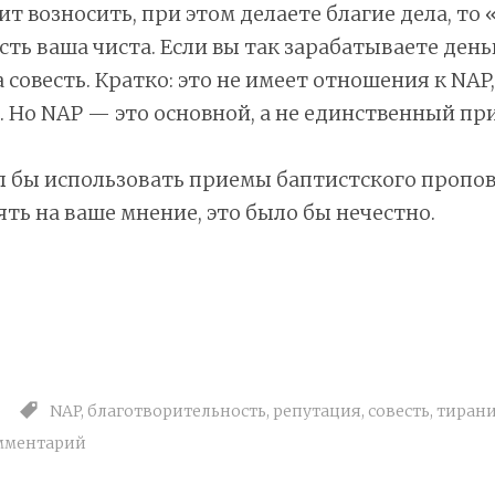
ит возносить, при этом делаете благие дела, то 
есть ваша чиста. Если вы так зарабатываете день
 совесть. Кратко: это не имеет отношения к NAP,
 Но NAP — это основной, а не единственный пр
тал бы использовать приемы баптистского пропо
ть на ваше мнение, это было бы нечестно.
NAP
,
благотворительность
,
репутация
,
совесть
,
тиран
мментарий