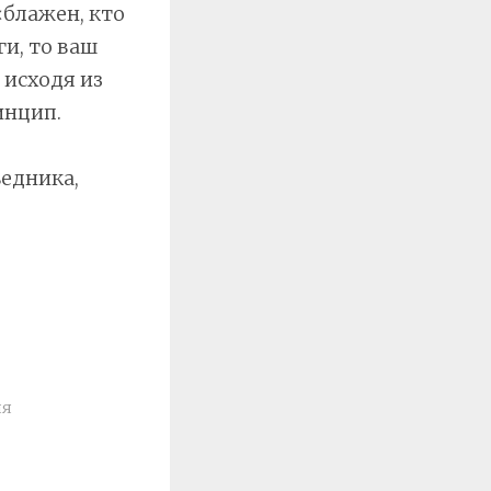
«блажен, кто
ги, то ваш
 исходя из
инцип.
ведника,
ия