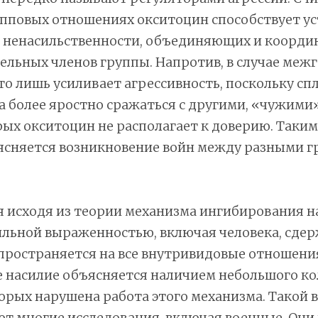
упповых отношениях окситоцин способствует у
и ненасильственности, объединяющих и коорд
ельных членов группы. Напротив, в случае меж
о лишь усиливает агрессивность, поскольку сп
а более яростно сражаться с другими, «чужими»
ых окситоцин не располагает к доверию. Таки
ясняется возникновение войн между разными 
я исходя из теории механизма ингибирования на
сильной выраженностью, включая человека, сде
пространяется на все внутривидовые отношения
 насилие объясняется наличием небольшого ко
торых нарушена работа этого механизма. Такой 
т многие исследования, включая военные. Они