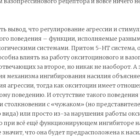
 вазопрессинового рецептора и вовсе ничего н
ь вывод, что регулирование агрессии и стиму
ого поведения – функции, исполняемые разны
огическими системами. Притом 5-HT система,
пособна влиять на работу окситоцинового и ваз
отвечающих за второе, но никак не наоборот. А 
ия механизма ингибирования насилия объясня
я агрессии, тогда как окситоцин имеет отноше
му поведению. И отсутствие такого поведения 
и столкновении с «чужаком» (но представител
 вида) или просто из-за нарушения работы ок
но при всё ещё функционирующем ингибиторе н
 значит, что она будет предрасположена к нас