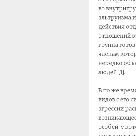
во внутригр
альтруизма 
действия отд
отношений эт
группа готов
членам котор
нередко объ
людей [1].
В то же врем
видов с его 
агрессии рас
возникающее
особей, у ко
подтверждаю