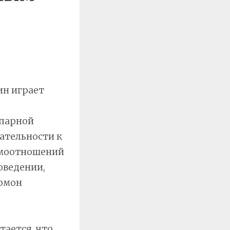
ин играет
 парной
ательности к
аимоотношений
оведении,
ормон
тается, что