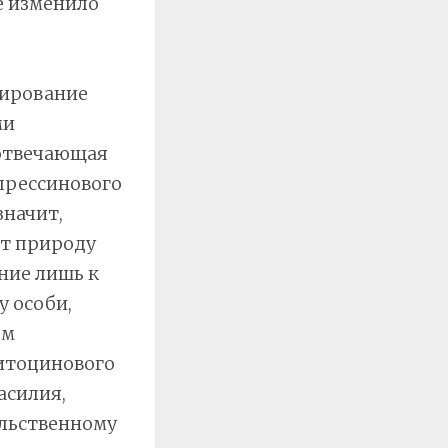
е изменило
лирование
ми
 отвечающая
опрессинового
значит,
ет природу
ние лишь к
у особи,
ем
ситоцинового
асилия,
ильственному