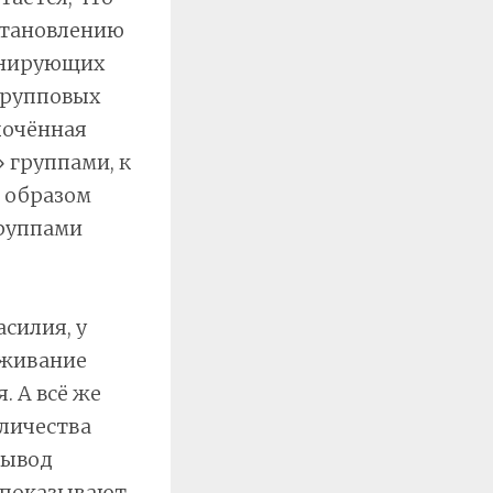
становлению
инирующих
групповых
лочённая
 группами, к
м образом
группами
силия, у
рживание
. А всё же
личества
вывод
 показывают,