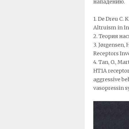
нападению.
1. De Dreu C. 
Altruism in I
2. Теория на
3. Jørgensen, H
Receptors Inv
4. Tan, O., Ma
HT1A receptor 
aggressive be
vasopressin s