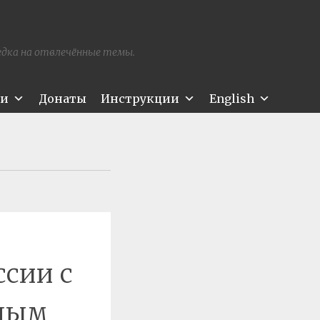
редка на отвлечённые темы.
ти
Донаты
Инструкции
English
ссии с
ьным