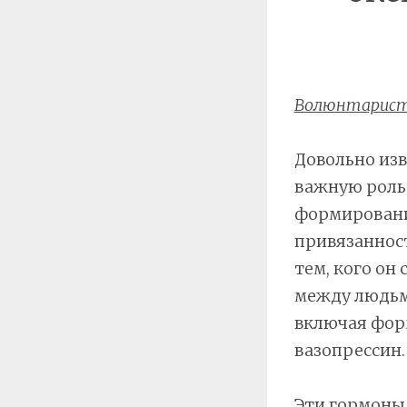
Волюнтарис
Довольно изв
важную роль 
формировани
привязанност
тем, кого он
между людьми
включая фор
вазопрессин.
Эти гормоны 