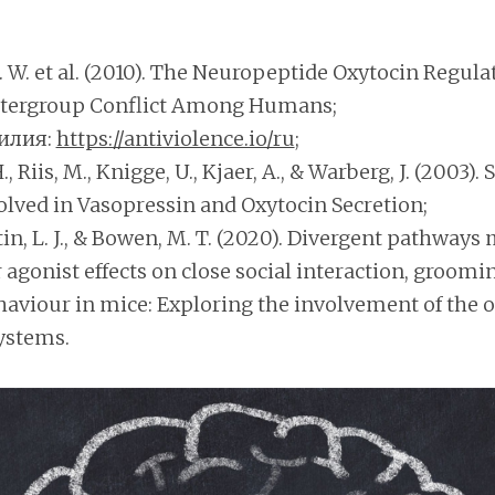
K. W. et al. (2010). The Neuropeptide Oxytocin Regula
ntergroup Conflict Among Humans;
силия:
https://antiviolence.io/ru
;
., Riis, M., Knigge, U., Kjaer, A., & Warberg, J. (2003).
olved in Vasopressin and Oxytocin Secretion;
rtin, L. J., & Bowen, M. T. (2020). Divergent pathways
agonist effects on close social interaction, groomi
haviour in mice: Exploring the involvement of the 
ystems.