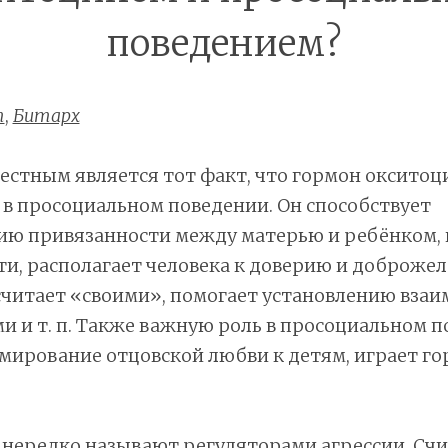
поведением?
т
,
Битарх
естным является тот факт, что гормон окситоц
в просоциальном поведении. Он способствует
ю привязанности между матерью и ребёнком,
и, располагает человека к доверию и доброжел
 считает «своими», помогает установлению вз
 и т. п. Также важную роль в просоциальном п
мирование отцовской любви к детям, играет г
нередко называют регуляторами агрессии. Счи