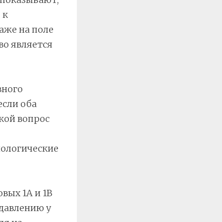
 к
аже на поле
во является
вного
если оба
акой вопрос
ологические
вых 1A и 1B
давлению у