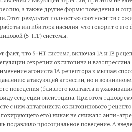
явлений атакующей агрессии, при этом не вли
ессию, а также другие формы поведения и соц
и. Этот результат полностью соотносится с о
работы ингибитора насилия, что говорит о его
ниновой (5-HT) системы.
т факт, что 5-HT система, включая 1A и 1B реце
регуляции секреции окситоцина и вазопрессина [
именение агониста 1A рецептора к мышам спос
давлению атакующей агрессии, но и возникнов
го поведения (близкого контакта и ухаживания
ввиду секреции окситоцина. При этом одноврем
сте с ним антагониста окситоцинового рецепто
блокирующего его) никак не снижало анти-агр
шь подавляло просоциальное поведение. А введе