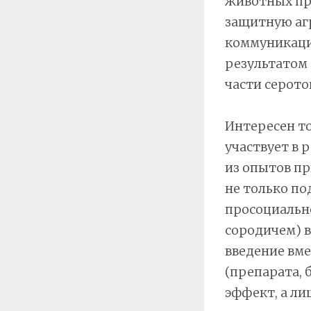
животных про
защитную агр
коммуникаци
результатом 
части серото
Интересен то
участвует в 
из опытов пр
не только по
просоциально
сородичем) 
введение вме
(препарата, 
эффект, а ли