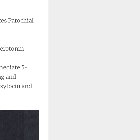
tes Parochial
 Serotonin
 mediate 5-
ng and
oxytocin and