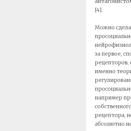
антагонистом
[4].
Можно сделат
просоциальн
нейрофизиол
за первое, с
рецепторов, 
именно теор
регулировани
просоциально
например пр
собственного
рецептора, 
абсолютно не