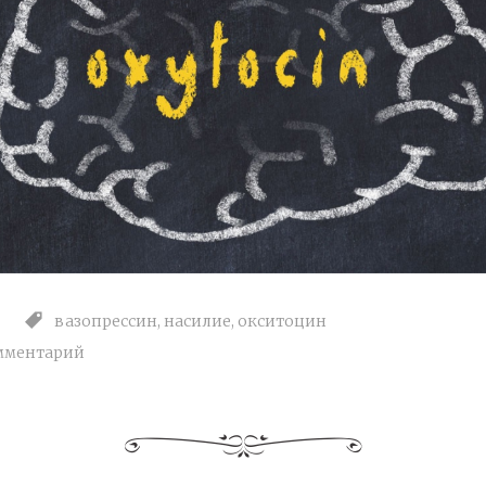
вазопрессин
,
насилие
,
окситоцин
мментарий