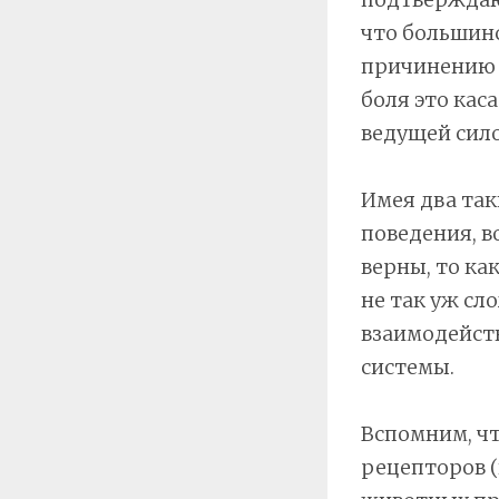
что большин
причинению 
боля это кас
ведущей сило
Имея два так
поведения, во
верны, то ка
не так уж сл
взаимодейст
системы.
Вспомним, чт
рецепторов 