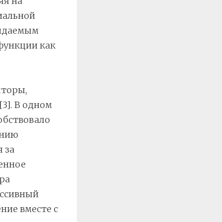
яя на
иальной
жидаемым
 функции как
пторы,
3]. В одном
обствовало
ению
 за
енное
ра
ессивный
ние вместе с