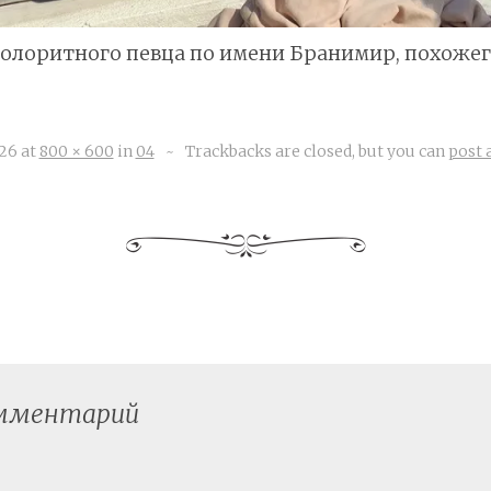
колоритного певца по имени Бранимир, похожег
026
at
800 × 600
in
04
~
Trackbacks are closed, but you can
post
омментарий