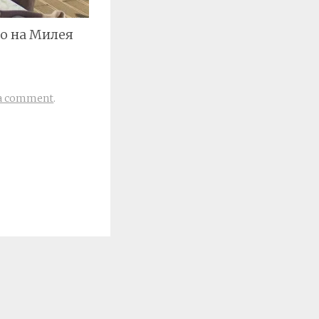
о на Милея
 a comment
.