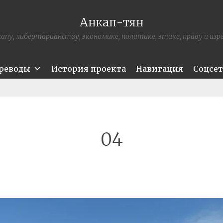
Анкап-тян
апу, либертарианству, экономике, политике, этике, праву и из
ереводы
История проекта
Навигация
Соцсе
04