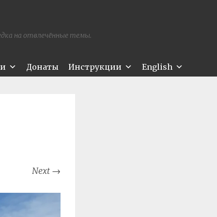
редка на отвлечённые темы.
ти
Донаты
Инструкции
English
Next
→