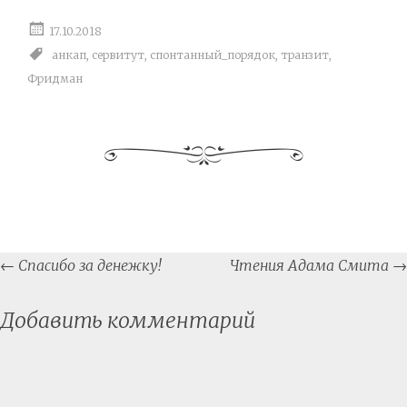
17.10.2018
анкап
,
сервитут
,
спонтанный_порядок
,
транзит
,
Фридман
Post
←
Спасибо за денежку!
Чтения Адама Смита
→
navigation
Добавить комментарий