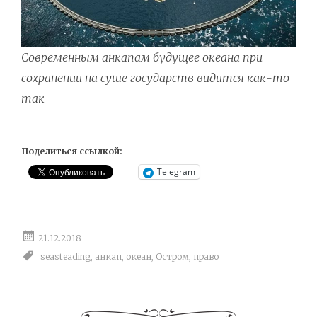
Современным анкапам будущее океана при
сохранении на суше государств видится как-то
так
Поделиться ссылкой:
Telegram
21.12.2018
seasteading
,
анкап
,
океан
,
Остром
,
право