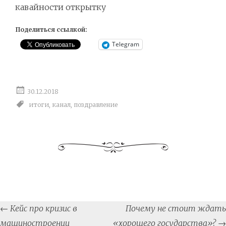
кавайности открытку
Поделиться ссылкой:
Telegram
30.12.2018
итоги
,
канал
,
поздравление
Post
←
Кейс про кризис в
Почему не стоит ждать
navigation
машиностроении
«хорошего государства»?
→