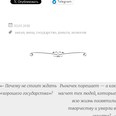
Telegram
02.01.2019
анкап
,
визы
,
государство
,
деньги
,
экология
Post
←
Почему не стоит ждать
Рыночек порешает — а как
navigation
«хорошего государства»?
насчет тех людей, которые
всю жизнь посвятили
творчеству и умерли в
нищете?
→