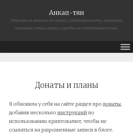
Анкап-тян
Отвечаю на вопросы по анкапу, либертарианству, экономике,
политике, этике, праву и изредка на отвлечённые темы.
Донаты и планы
Я обновила у себя на сайте раздел про
донаты
,
добавив несколько
инструкций
по
использованию криптовалют, чтобы не
ссылаться на разрозненные записи в блоге.