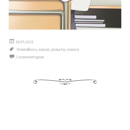
18.05.2021
Montelibero
,
анкап
,
донаты
,
книги
2 комментария