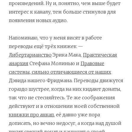
произведений. Ну и, понятно, чем выше будет
интерес к каналу, тем больше стимулов для
появления новых аудио.
Напоминаю, что у меня висят в работе
переводы ещё трёх книжек —
Либертарианство
Эрика Мака,
Практическая
анархия
Стефана Молинью и
Правовые
системы, сильно отличающиеся от наших
Дэвида нашего Фридмана. Переводы движутся
гораздо шустрее, когда на них кидают донаты,
так что не стесняйтесь. Те же соображения
действуют и в отношении моей собственной
книжки про анкап
, её давно уже пора
дописать, но вечно недосуг, а когда над душой
висит свежий донат и канючит о своей