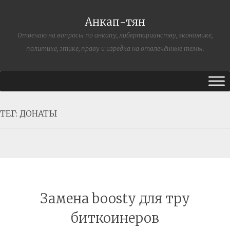
Анкап-тян
Отвечаю на вопросы по анкапу, либертарианству, экономике,
политике, этике, праву и изредка на отвлечённые темы.
ТЕГ:
ДОНАТЫ
Замена boosty для тру
биткоинеров