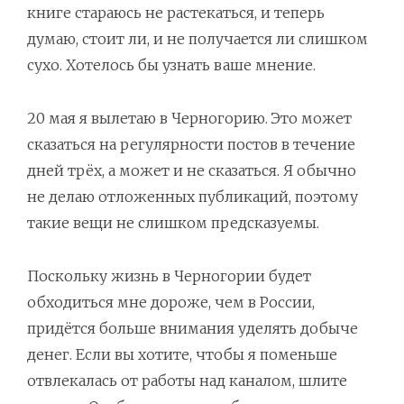
книге стараюсь не растекаться, и теперь
2-15 Если вам это нужно, просто купите
думаю, стоит ли, и не получается ли слишком
сухо. Хотелось бы узнать ваше мнение.
2-16 Редкие — значит, исчерпаемые
2-17 Загрязнение
20 мая я вылетаю в Черногорию. Это может
сказаться на регулярности постов в течение
2-18 Картечью по друзьям социализма
дней трёх, а может и не сказаться. Я обычно
3-0 Анархия это не хаос
не делаю отложенных публикаций, поэтому
3-1 Что есть анархия, Что есть государство
такие вещи не слишком предсказуемы.
3-2 Полиция, суды и законы на свободном рынке
Поскольку жизнь в Черногории будет
3-3 Проблема стабильности
обходиться мне дороже, чем в России,
придётся больше внимания уделять добыче
3-4 Либертарен ли анархо-капитализм
денег. Если вы хотите, чтобы я поменьше
3-5 И, в качестве бесплатного бонуса
отвлекалась от работы над каналом, шлите