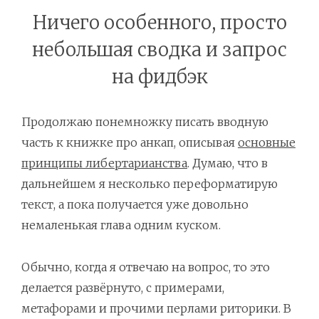
Ничего особенного, просто
2-4 Университет Адама Смита
небольшая сводка и запрос
2-5 Открываем ворота
на фидбэк
2-6 Продаём улицы
2-7 99% готовность
Продолжаю понемножку писать вводную
часть к книжке про анкап, описывая
основные
2-8 Первый шаг
принципы либертарианства
. Думаю, что в
2-9 Контратака
дальнейшем я несколько переформатирую
2-10 Как могло бы быть
текст, а пока получается уже довольно
немаленькая глава одним куском.
2-11 Является ли Уильям Ф Бакли заразной болезнью
2-12 Это моя жизнь
Обычно, когда я отвечаю на вопрос, то это
делается развёрнуто, с примерами,
2-13 Права детей
метафорами и прочими перлами риторики. В
2-14 Ползучий капитализм