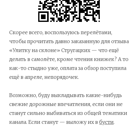
5-2 Анархо-капитализм, детсадовская версия
5-3 Торг в условиях анархии
5-4 Позитивное представление о правах
Скорее всего, воспользуюсь перелётами,
5-5 Провалы рынка - аргументы за и против государства
чтобы прочитать давно заказанную для отзыва
«Улитку на склоне» Стругацких — что ещё
5-6 Анархия и эффективное право
делать в самолёте, кроме чтения книжек? А то
5-7 Правила по умолчанию, эффект масштаба и проблема стабильности
как-то стыдно уже, оплата за обзор поступила
ещё в апреле, непорядочек.
5-8 Серьёзная проблема, часть II
5-9 Первоначальное присвоение, краткий экскурс в моральную философию
Возможно, буду выкладывать какие-нибудь
5-10 Велфэр и иммиграция, вторая половина аргументации
свежие дорожные впечатления, если они не
станут сильно выбиваться из общей тематики
6-0 Наши тяжёлые обстоятельства
канала. Если станут — выложу их в
бусти
.
6-1 Проблемы с выводом должного из сущего у Айн Рэнд