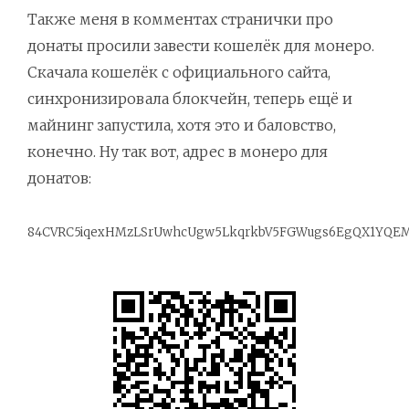
4-2 Мои убеждения
Также меня в комментах странички про
4-3 Ответы Экономический анализ права
донаты просили завести кошелёк для монеро.
Скачала кошелёк с официального сайта,
4-4 Частное правоприменение, средневековая Исландия и либертарианство
синхронизировала блокчейн, теперь ещё и
4-5 Существует ли либертарианская внешняя политика
майнинг запустила, хотя это и баловство,
конечно. Ну так вот, адрес в монеро для
4-6 Рынок денег
донатов:
4-7 Какой именно товар
4-8 Предпочтение это не предсказание
84CVRC5iqexHMzLSrUwhcUgw5LkqrkbV5FGWugs6EgQX1YQEM7K
4-9 Анархистская политика - о Либертарианской партии
4-10 Г.К. Честертон, авторский обзор
5-0 Лекарство
5-1 Первая правовая система