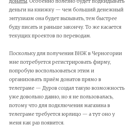
3-6 Социализм, ограниченное государство, анархия и бикини
донаты
. Особенно полезно будет подкидывать
деньги на книжку — чем больший денежный
3-7 Национальная оборона серьёзная проблема
энтузиазм она будет вызывать, тем быстрее
3-8 В чём прогноз сводится к спекуляции
буду писать и раньше закончу. То же касается
текущих проектов по переводам.
3-9 Почему именно анархия
3-10 Революция – худший выбор
Поскольку для получения ВНЖ в Черногории
мне потребуется регистрировать фирму,
3-11 Экономика воровства или отсутствие правящего класса
попробую воспользоваться этим и
3-12 Правая сторона ловушки общественного блага
организовать приём донатов прямо в
3-13 Как добраться отсюда туда
телеграме — Дуров создал такую возможность
уже довольно давно, но я не пользовалась,
3-14 Постскриптум для перфекционистов
потому что для подключения магазина в
4-0 Для либертарианцев Расширенный постскриптум
телеграме требуется юрлицо — а тут оно у
меня как раз появится.
4-1 Проблемы