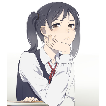
6-2 Экономика порока и добродетели
6-3 Проигранный мной спор, откуда берёт начало моя моральная философия
6-4 Капиталистические грузовики
6-5 Консервативная ошибка
6-6 Некорректное использование аргумента об экстерналиях
6-7 Внеклассное обучение - либертарианский подход к детям
6-8 Добро пожаловать в будущее