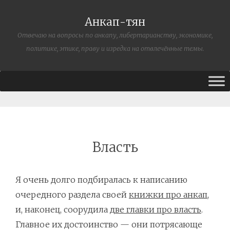
Анкап-тян
Отвечаю на вопросы по анкапу, либертарианству, экономике,
политике, этике, праву и изредка на отвлечённые темы.
Власть
Я очень долго подбиралась к написанию
очередного раздела своей
книжки про анкап
,
и, наконец, соорудила
две главки про власть
.
Главное их достоинство — они потрясающе