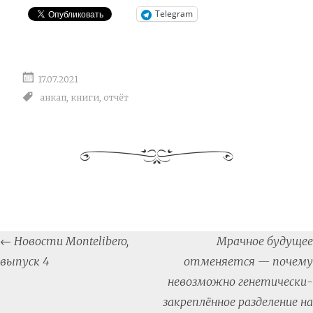
Telegram
17.07.2021
анкап
,
книги
,
отчёт
Post
←
Новости Montelibero,
Мрачное будущее
navigation
выпуск 4
отменяется — почему
невозможно генетически-
закреплённое разделение на