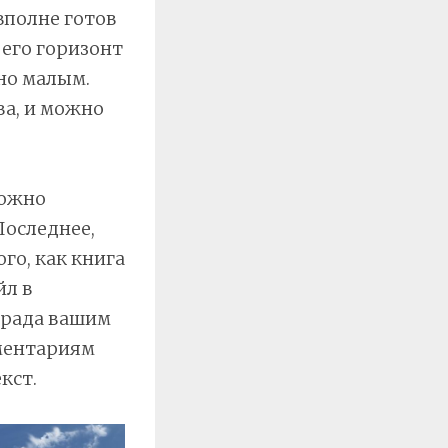
вполне готов
 его горизонт
но малым.
ва, и можно
можно
Последнее,
го, как книга
йл в
а рада вашим
ментариям
кст.