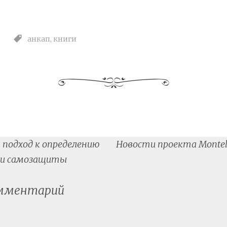
анкап
,
книги
 подход к определению
Новости проекта Monteli
tion
я и самозащиты
омментарий