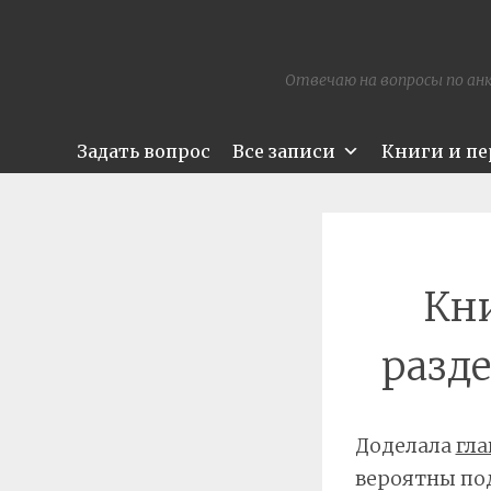
Отвечаю на вопросы по анк
Задать вопрос
Все записи
Книги и п
Кн
разде
Доделала
гла
вероятны под