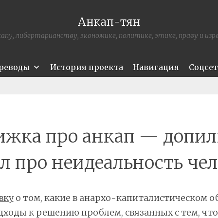
Анкап-тян
апу, либертарианству, экономике, политике, этике, праву и из
ереводы
История проекта
Навигация
Соцсе
ижка про анкап — допил
л про неидеальность че
вку
о том, какие в анархо-капиталистическом о
ходы к решению проблем, связанных с тем, чт