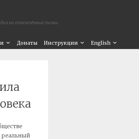
редка на отвлечённые темы.
ти
Донаты
Инструкции
English
ила
ловека
бществе
о реальный