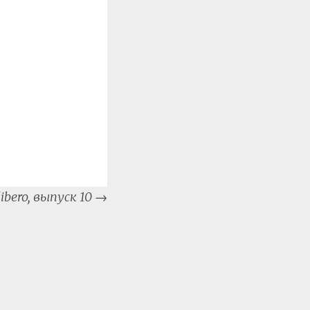
bero, выпуск 10
→