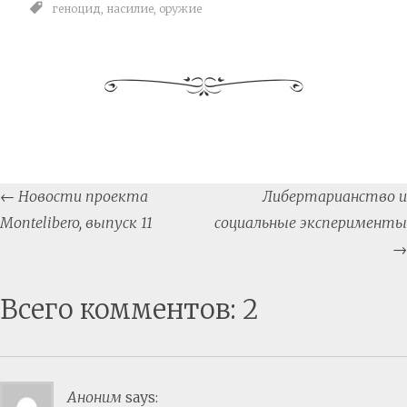
геноцид
,
насилие
,
оружие
Post
←
Новости проекта
Либертарианство и
navigation
Montelibero, выпуск 11
социальные эксперименты
→
Всего комментов: 2
Аноним
says: