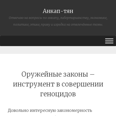
Анкап-тян
Отвечаю на вопросы по анкапу, либертарианству, экономике,
политике, этике, праву и изредка на отвлечённые темы.
Оружейные законы –
инструмент в совершении
геноцидов
Довольно интересную закономерность