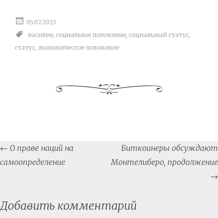
05.07.2023
насилие
,
социальное положение
,
социальный статус
,
статус
,
экономическое положение
Post
←
О праве наций на
Биткоинеры обсуждают
navigation
самоопределение
Монтелиберо, продолжение
→
Добавить комментарий