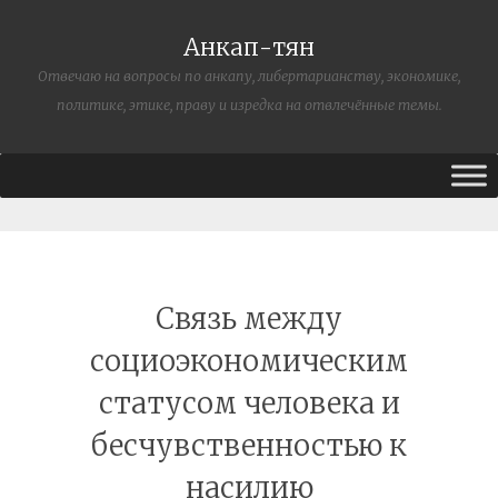
Анкап-тян
Отвечаю на вопросы по анкапу, либертарианству, экономике,
политике, этике, праву и изредка на отвлечённые темы.
Связь между
социоэкономическим
статусом человека и
бесчувственностью к
насилию