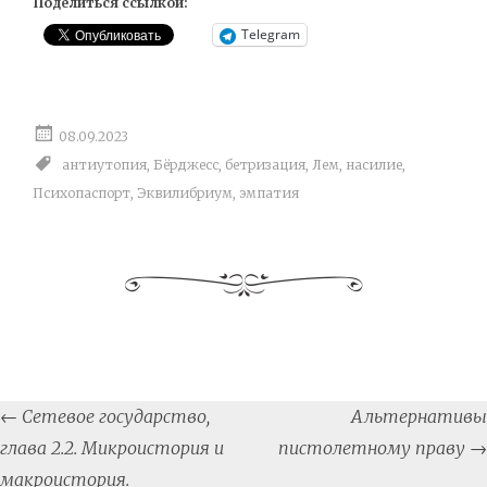
Поделиться ссылкой:
Telegram
08.09.2023
антиутопия
,
Бёрджесс
,
бетризация
,
Лем
,
насилие
,
Психопаспорт
,
Эквилибриум
,
эмпатия
Post
←
Сетевое государство,
Альтернативы
navigation
глава 2.2. Микроистория и
пистолетному праву
→
макроистория.