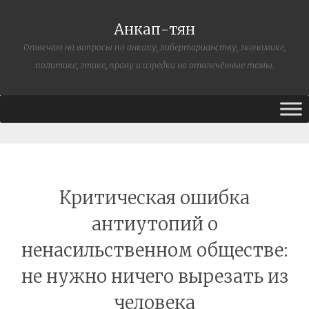
Анкап-тян
Отвечаю на вопросы по анкапу, либертарианству, экономике,
политике, этике, праву и изредка на отвлечённые темы.
Критическая ошибка
антиутопий о
ненасильственном обществе:
не нужно ничего вырезать из
человека