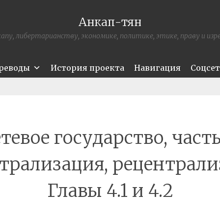
Анкап-тян
апу, либертарианству, экономике, политике, этике, праву и из
ереводы
История проекта
Навигация
Соцсе
тевое государство, часть
трализация, рецентрали
Главы 4.1 и 4.2