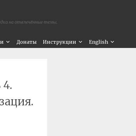
редка на отвлечённые темы.
ти
Донаты
Инструкции
English
 4.
зация.