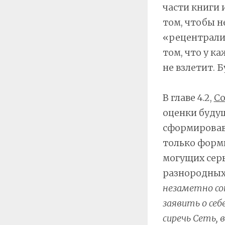
части книги
том, чтобы н
«рецентрали
том, что у к
не взлетит. 
В главе 4.2,
Со
оценки будущ
сформировавш
только форми
могущих серь
разнородных
незаметно со
заявить о себ
сиречь Сеть,