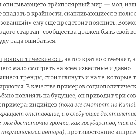
 и описывающего трёхполярный мир — мол, наше
е впадать в крайности, скапливающиеся в полюс
зованный» ему ещё предстоит пояснить. Возмож
аждого стартап-сообщества должен быть свой в
Буду рада ошибаться.
циополитические оси
, автор кратко отмечает, 
его мало смотреть на всем известные и давно
иеся тренды, стоит глянуть и на те, которые 
руются. В качестве примеров социополитическ
ёзно повлиять на будущее, он приводит три с
 примера: индийцев
(пока все смотрят на Китай
кращает отставание, и в следующее десятилети
е уже достаточно громко, как государство, так и 
 в терминологии автора)
, противостояние анприм