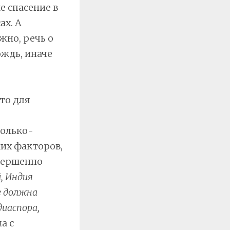
 спасение в
ах. А
но, речь о
ождь, иначе
что для
только-
их факторов,
овершенно
, Индия
е должна
диаспора,
а с