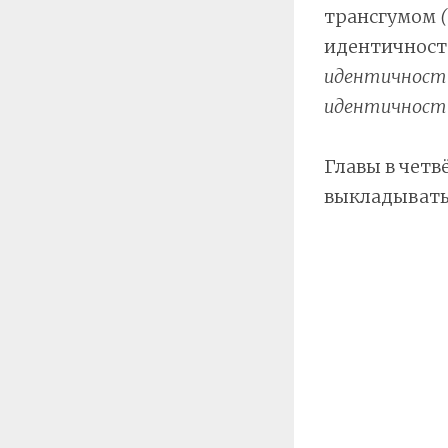
трансгумом
идентичнос
идентичности
идентичность
Главы в четв
выкладывать 