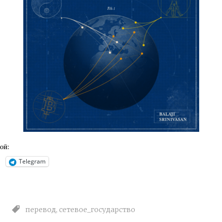
ой:
Telegram
перевод
,
сетевое_государство