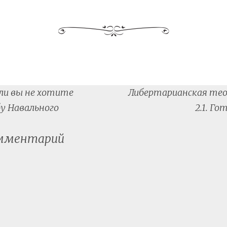
ли вы не хотите
Либертарианская теор
tion
у Навального
2.1. Г
омментарий