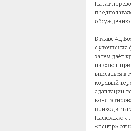
Начат перево
предполагало
обсуждению 
В главе 4.1,
Во
с уточнения 
затем даёт к
наконец, при
вписаться в 
корявый тер
адаптации те
констатирова
приходит в г
Насколько я 
«центр» отно