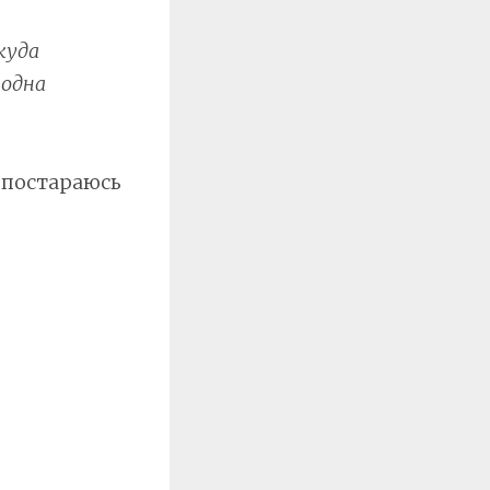
куда
 одна
о постараюсь