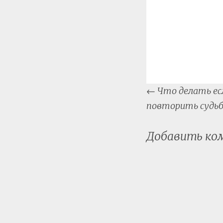
Post
←
Что делать ес
naviga
повторить судьб
Добавить к