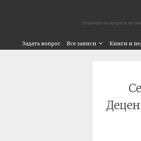
Отвечаю на вопросы по анк
Задать вопрос
Все записи
Книги и п
Се
Децен