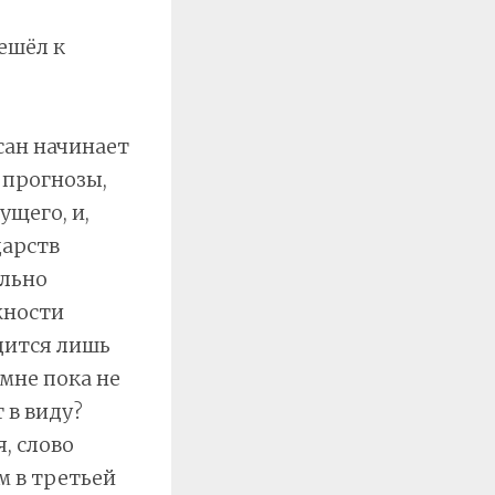
ешёл к
ан начинает
 прогнозы,
ущего, и,
дарств
ельно
жности
дится лишь
 мне пока не
 в виду?
, слово
м в третьей