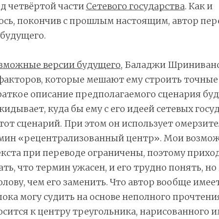
д четвёртой части
Сетевого государства
. Как и
сь, покончив с прошлым настоящим, автор пер
будущего.
зможные версии будущего
, Баладжи Шриниванс
факторов, которые мешают ему строить точные
раткое описание предполагаемого сценария буд
кидывает, куда бы ему с его идеей сетевых госу
этот сценарий. При этом он использует омерзит
мин «рецентрализованный центр». Мои возмо
кста при переводе ограничены, поэтому прихо
ть, что термин ужасен, и его трудно понять, но
олову, чем его заменить. Что автор вообще имеет
пока могу судить на основе неполного прочтения
сится к центру треугольника, нарисованного и