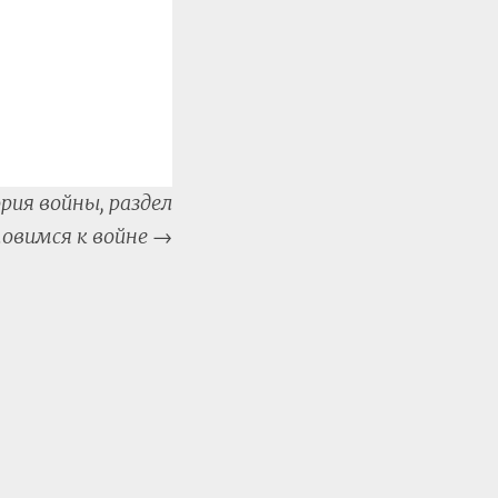
ия войны, раздел
отовимся к войне
→