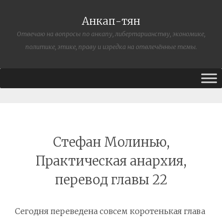
Анкап-тян
Отвечаю на вопросы по анкапу, либертарианству, экономике,
политике, этике, праву и изредка на отвлечённые темы.
Стефан Молинью,
Практическая анархия,
перевод главы 22
Сегодня переведена совсем коротенькая глава