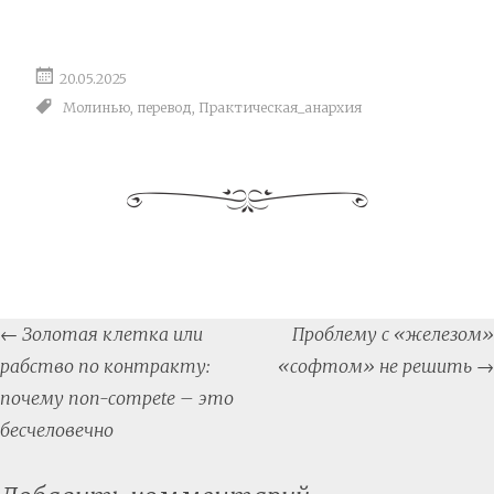
20.05.2025
Молинью
,
перевод
,
Практическая_анархия
Post
←
Золотая клетка или
Проблему с «железом»
navigation
рабство по контракту:
«софтом» не решить
→
почему non-compete – это
бесчеловечно