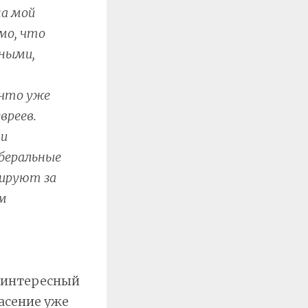
на мой
мо, что
шными,
 что уже
вреев.
ии
иберальные
жируют за
м
 интересный
асение уже