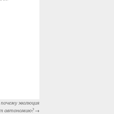
 почему эволюция
т автономию?
→