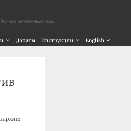
редка на отвлечённые темы.
ти
Донаты
Инструкции
English
тив
нархии: