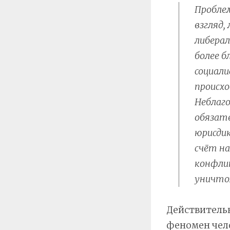
Пробле
взгляд,
либерал
более б
социали
происхо
Неблаг
обязате
юрисдик
счёт на
конфлик
уничто
Действитель
феномен чело