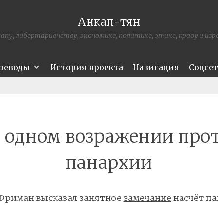
Анкап-тян
апу, либертарианству, экономике, политике, этике, праву и из
ереводы
История проекта
Навигация
Соцсе
 одном возражении про
панархии
 Фриман высказал занятное
замечание
насчёт па