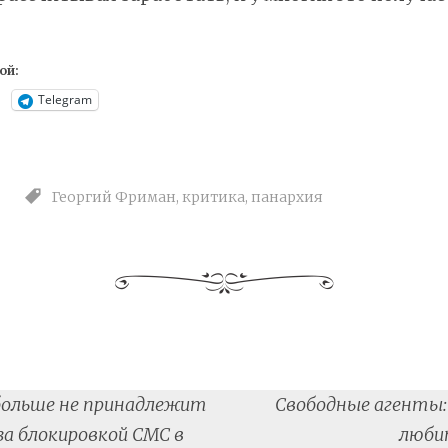
ой:
Telegram
Георгий Фриман
,
критика
,
панархия
ольше не принадлежит
Свободные агенты:
tion
за блокировкой СМС в
люби