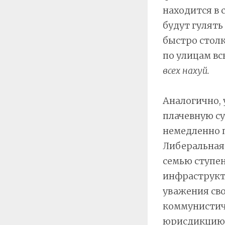
находится в 
будут гулять
быстро столк
по улицам вс
всех нахуй.
Аналогично,
плачевную с
немедленно 
Либеральная
семью ступен
инфраструкт
уважения сво
коммунистич
юрисдикцию, 