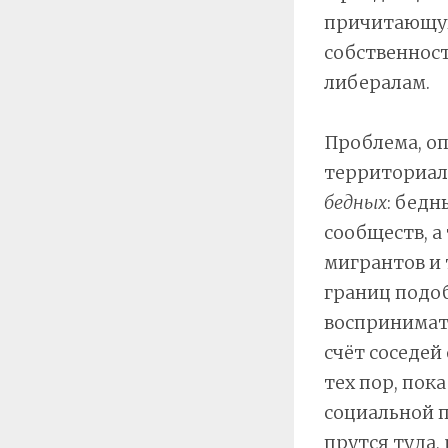
причитающую
собственности
либералам.
Проблема, оп
территориал
бедных
: бедн
сообществ, а
мигрантов и 
границ подо
воспринимат
счёт соседей
тех пор, пок
социальной п
прутся туда,