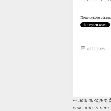
Поделиться ссылк
02.12.2025
Post
←
Ваш аккаунт б
naviga
вам: что стоит 