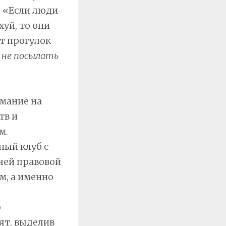
. «Если люди
хуй, то они
ут прогулок
 не посылать
мание на
тв и
м.
ный клуб с
чей правовой
, а именно
ю
ят, выделив