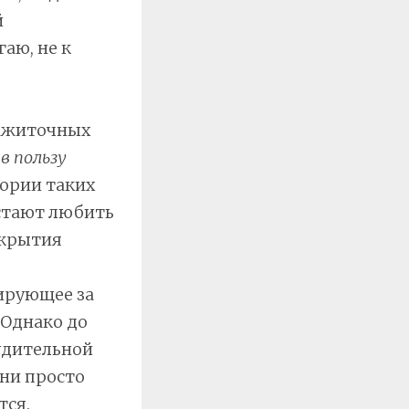
й
гаю, не к
зажиточных
в пользу
тории таких
естают любить
акрытия
ирующее за
 Однако до
удительной
они просто
тся.