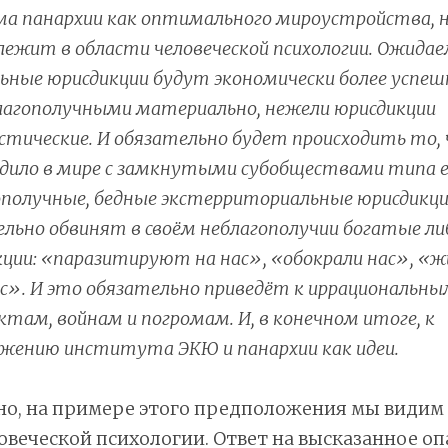
ма панархии как оптимального мироустройства, 
 лежит в области человеческой психологии. Ожидае
ьные юрисдикции будут экономически более успе
лагополучными материально, нежели юрисдикции
стические. И обязательно будет происходить то,
дило в мире с замкнутыми субобществами типа е
ополучные, бедные экстерриториальные юрисдикц
льно обвинят в своём неблагополучии богатые л
ции: «паразитируют на нас», «обокрали нас», «
с». И это обязательно приведёт к иррациональны
там, войнам и погромам. И, в конечном итоге, к
жению института ЭКЮ и панархии как идеи.
но, на примере этого предположения мы видим
веческой психологии. Ответ на высказанное оп