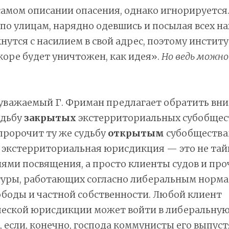
самом описании опасения, однако игнорируется
 по улицам, нарядно одевшись и посылая всех на
нутся с насилием в свой адрес, поэтому инстит
коре будет уничтожен, как идея».
Но ведь можно
 уважаемый Г. Фриман предлагает обратить вни
удьбу
закрытых
экстерриториальных субобщес
пророчит ту же судьбу
открытым
субобщества
 экстерриториальная юрисдикция — это не тай
ями посвящения, а просто клиенты судов и про
уры, работающих согласно либеральным нормам
боды и частной собственности. Любой клиент
еской юрисдикции может войти в либеральну
если, конечно, господа коммунисты его выпуст