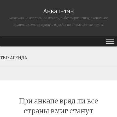
Анкап-тян
Отвечаю на вопросы по анкапу, либертарианству, экономике,
политике, этике, праву и изредка на отвлечённые темы.
ТЕГ:
АРЕНДА
При анкапе вряд ли все
страны вмиг станут