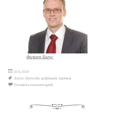
Филипп Багус
23.11.2020
Багус
,
биткойн
,
дефляция
,
перевод
Оставить комментарий