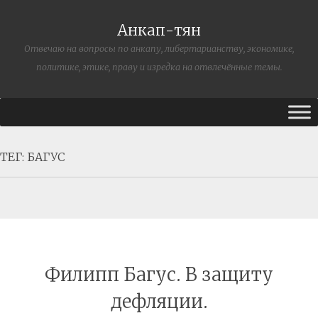
Анкап-тян
Отвечаю на вопросы по анкапу, либертарианству, экономике,
политике, этике, праву и изредка на отвлечённые темы.
ТЕГ:
БАГУС
Филипп Багус. В защиту
дефляции.