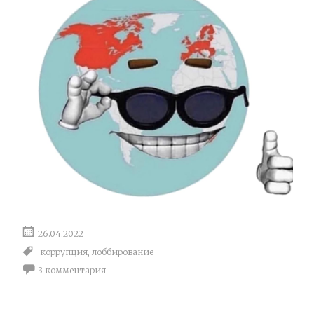
26.04.2022
коррупция
,
лоббирование
3 комментария