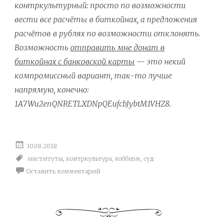
контркультурный: просто по возможности
вести все расчёты в биткойнах, а предложения
расчётов в рублях по возможности отклонять.
Возможность
отправить мне донат в
биткойнах с банковской карты
— это некий
компромиссный вариант, так-то лучше
напрямую, конечно:
1A7Wu2enQNRETLXDNpQEufcbJybtM1VHZ8.
30.08.2018
институты
,
контркультура
,
лоббизм
,
суд
Оставить комментарий